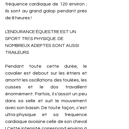
fréquence cardiaque de 120 environ ; 
ils sont au grand galop pendant près 
de 8 heures !  
L’ENDURANCE ÉQUESTRE EST UN 
SPORT TR
È
S PHYSIQUE. DE 
NOMBREUX ADEPTES SONT AUSSI 
TRAILEURS 
Pendant toute cette durée, le 
cavalier est debout sur les étriers et 
amortit les oscillations des foulées, les 
cuisses et le dos travaillent 
énormément. Parfois, il s’assoit un peu 
dans sa selle et suit le mouvement 
avec son bassin. De toute façon, c’est 
ultra-physique et sa fréquence 
cardiaque avoisine celle de son cheval 
! Cette intensité correspond environ à 