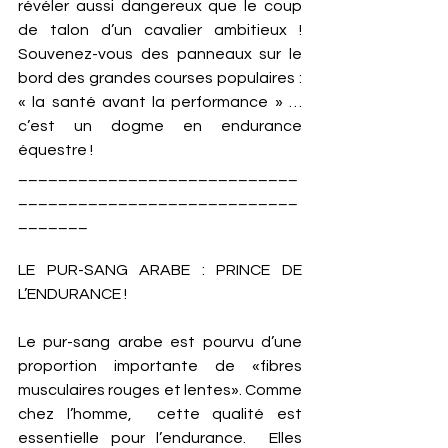
révéler aussi dangereux que le coup 
de talon d’un cavalier ambitieux ! 
Souvenez-vous des panneaux sur le 
bord des grandes courses populaires : 
« la santé avant la performance » … 
c’est un dogme en endurance 
équestre !  
____________________________
____________________________
_______
LE PUR-SANG ARABE : PRINCE DE 
L’ENDURANCE !
Le pur-sang arabe est pourvu d’une 
proportion importante de «fibres 
musculaires rouges et lentes». Comme 
chez l’homme,  cette qualité est 
essentielle pour l’endurance.  Elles 