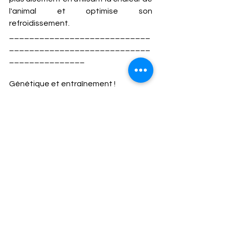
l'animal et optimise son 
refroidissement.
____________________________
____________________________
_______________
Génétique et entraînement ! 
Comme chez l’homme, la génétique 
est essentielle ! Tout le monde ne 
peut pas courir le marathon en 2H06 ! Il 
faut un cœur puissant et des 
articulations qui résistent à la charge 
de travail. Comme chez l’homme, 
l’appareil locomoteur s’adapte 
beaucoup moins vite que le système 
cardiovasculaire. Ainsi, l’amélioration 
rapide de la condition physique 