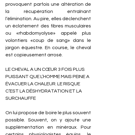
provoquent parfois une altération de 
la récupération entraînant 
l’élimination. Au pire, elles déclenchent 
un éclatement des fibres musculaires 
ou «rhabdomyolyse» appelé plus 
volontiers «coup de sang» dans le 
jargon équestre. En course, le cheval 
est copieusement arrosé. 
LE CHEVAL A UN CŒUR 3 FOIS PLUS 
PUISSANT QUE L’HOMME MAIS PEINE A 
ÉVACUER LA CHALEUR. LE RISQUE 
C’EST LA DÉSHYDRATATION ET LA 
SURCHAUFFE
On lui propose de boire le plus souvent 
possible. Souvent, on y ajoute une  
supplémentation en minéraux. Pour 
certains physiologistes équins, le 