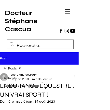
Docteur
Stéphane
Cascua
Post
All Posts
secretariatdocteur4
All Posts
30 janv. 2023
9 min de lecture
ENDURANCE ÉQUESTRE :
Cours et Conférences
UN VRAI SPORT !
Dernière mise à jour :
14 août 2023