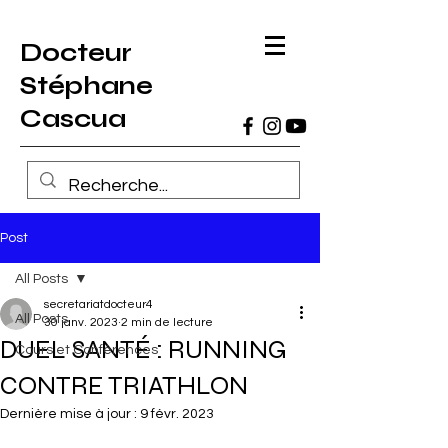
Docteur
Stéphane
Cascua
Post
All Posts
secretariatdocteur4
All Posts
30 janv. 2023
2 min de lecture
DUEL SANTÉ : RUNNING
Cours et Conférences
CONTRE TRIATHLON
Dernière mise à jour :
9 févr. 2023