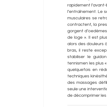
rapidement l’avant-b
l’entraînement. Le s
musculaires se retr
contractent, la pres
gorgent d’oedèmes e
de loge ». Il est p
alors des douleurs à
bras, il reste exce
stabiliser le guido
tennismen les plus 
quelquefois en réduis
techniques kinésith
des massages défib
seule une interventio
de décomprimer les