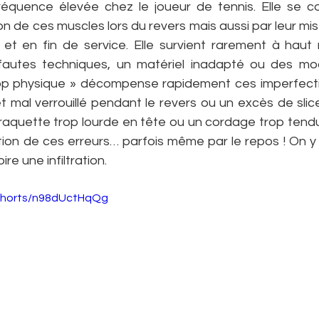
réquence élevée chez le joueur de tennis. Elle se c
n de ces muscles lors du revers mais aussi par leur mis
 et en fin de service. Elle survient rarement à haut n
fautes techniques, un matériel inadapté ou des modi
rop physique » décompense rapidement ces imperfectio
 mal verrouillé pendant le revers ou un excès de slice
 raquette trop lourde en tête ou un cordage trop tendu
tion de ces erreurs… parfois même par le repos ! On y 
re une infiltration.
/shorts/n98dUctHqQg