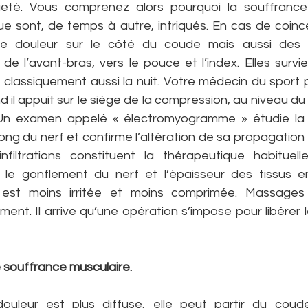
eté. Vous comprenez alors pourquoi la souffrance 
ue sont, de temps à autre, intriqués. En cas de coinc
e douleur sur le côté du coude mais aussi des irr
de l’avant-bras, vers le pouce et l’index. Elles survi
 classiquement aussi la nuit. Votre médecin du sport p
 il appuit sur le siège de la compression, au niveau du 
 Un examen appelé « électromyogramme » étudie la 
e long du nerf et confirme l’altération de sa propagation
filtrations constituent la thérapeutique habituelle. 
 le gonflement du nerf et l’épaisseur des tissus en
est moins irritée et moins comprimée. Massages 
ment. Il arrive qu’une opération s’impose pour libérer le
 souffrance musculaire.
douleur est plus diffuse, elle peut partir du coud