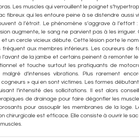
ras. Les muscles qui verrouillent le poignet s’hypertroph
ac fibreux qui les entoure peine à se distendre aussi v
ouvent à l’étroit. Le phénomène s’aggrave à l’effort :
sion augmente, le sang ne parvient pas à les irriguer. 
t un cercle vicieux débute. Cette lésion porte le nom
lus fréquent aux membres inférieurs. Les coureurs de f
 l’avant de la jambe et certains peinent à remonter le 
ptionnel et touche surtout les pratiquants de motocro
n malgré d’intenses vibrations. Plus rarement encor
« cogneurs » qui en sont victimes. Les formes débutant
ant l’intensité des sollicitations. Il est alors conseill
érapiques de drainage pour faire dégonfler les muscles
rosants pour assouplir les membranes de la loge. Le
n chirurgicale est efficace. Elle consiste à ouvrir le sac
 muscles.