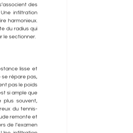
 s’associent des 
e infiltration 
re harmonieux. 
e du radius qui 
r le sectionner.
stance lisse et 
e se répare pas, 
nt pas le poids 
st si ample que 
 plus souvent, 
ureux du tennis-
oude remonte et 
ors de l’examen 
e infiltration 