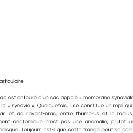
articulaire.
ude est entouré d’un sac appelé « membrane synoviale ».
, la « synovie ». Quelquefois, il se constitue un repli qui 
s et de l’avant-bras, entre l’humérus et le radius.
ent anatomique n’est pas une anomalie, plutôt une 
isque. Toujours est-il que cette frange peut se coinc