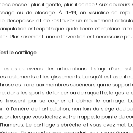
s’enclenche : plus il gonfle, plus il coince ! Aux douleurs
hage ou de blocage. À l’IRM, on visualise ce repli. Un
e désépaissir et de restaurer un mouvement articulai
anipulation ostéopathique qui le libère et replace la têt
aler. Plus rarement, une intervention est nécessaire pou
st le cartilage.
 les os au niveau des articulations. Il s’agit d’une sub
es roulements et les glissements. Lorsqu’il est usé, il n
arthrose est rare aux membres supérieurs qui ne supporte
e, dans les sports de lancer ou de raquette, le geste e
 finissent par se cogner et abîmer le cartilage. Le
it à l’arrière de l’articulation, non loin du siège doulo
nsion, lorsque vous lâchez votre frappe, la pointe du c
 l’humérus. Le cartilage s’ébrèche et vous avez mal. L
édecin, l’hyperextension reproduit vos symptômes. Un