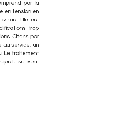
omprend par la 
e en tension en 
iveau. Elle est 
fications trop 
ns. Citons par 
 au service, un 
. Le traitement 
ajoute souvent 