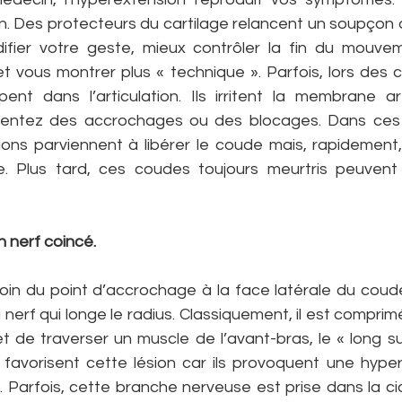
n. Des protecteurs du cartilage relancent un soupçon de
difier votre geste, mieux contrôler la fin du mouvem
t vous montrer plus « technique ». Parfois, lors des c
nt dans l’articulation. Ils irritent la membrane art
sentez des accrochages ou des blocages. Dans ces c
ons parviennent à libérer le coude mais, rapidement,
e. Plus tard, ces coudes toujours meurtris peuvent
n nerf coincé.
in du point d’accrochage à la face latérale du coude. 
 nerf qui longe le radius. Classiquement, il est comprimé
et de traverser un muscle de l’avant-bras, le « long su
favorisent cette lésion car ils provoquent une hyper
 Parfois, cette branche nerveuse est prise dans la cic