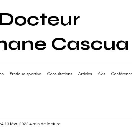
Docteur
hane Cascua
on
Pratique sportive
Consultations
Articles
Avis
Conférenc
r4
13 févr. 2023
4 min de lecture