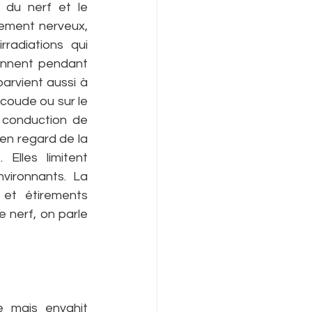
du nerf et le 
ement nerveux, 
adiations qui 
ennent pendant 
arvient aussi à 
coude ou sur le 
conduction de 
 en regard de la 
Elles limitent 
vironnants. La 
et étirements 
 nerf, on parle 
e mais envahit 