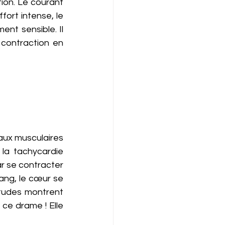
ion. Le courant 
ort intense, le 
nt sensible. Il 
 contraction en 
aux musculaires 
la tachycardie 
ar se contracter 
ng, le cœur se 
études montrent 
 ce drame ! Elle 