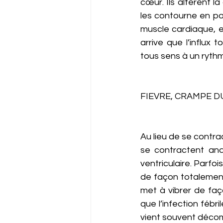
cœur. Ils altèrent l
les contourne en pas
muscle cardiaque, ex
arrive que l’influx 
tous sens à un rythm
FIEVRE, CRAMPE D
Au lieu de se contra
se contractent anar
ventriculaire. Parfoi
de façon totalement
met à vibrer de faç
que l’infection fébri
vient souvent décom