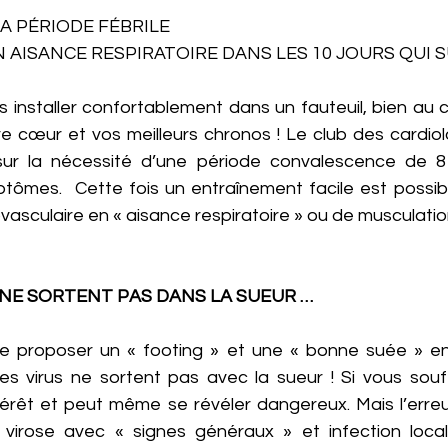
A PÉRIODE FÉBRILE
AISANCE RESPIRATOIRE DANS LES 10 JOURS QUI S
 installer confortablement dans un fauteuil, bien au c
e cœur et vos meilleurs chronos ! Le club des cardiol
sur la nécessité d’une période convalescence de 8 
tômes.  Cette fois un entraînement facile est possible.
ovasculaire en « aisance respiratoire » ou de musculatio
S NE SORTENT PAS DANS LA SUEUR …
 de proposer un « footing » et une « bonne suée » en 
s virus ne sortent pas avec la sueur ! Si vous souff
intérêt et peut même se révéler dangereux. Mais l’erre
irose avec « signes généraux » et infection locali