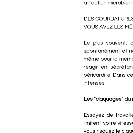
affection microbienn
DES COURBATURES
VOUS AVEZ LES M
Le plus souvent, c
spontanément et ne 
même pour la membra
réagir en sécrétant
péricardite. Dans ce
intenses.
Les "claquages" du
Essayez de travaill
limitent votre vitess
vous risquez le claq