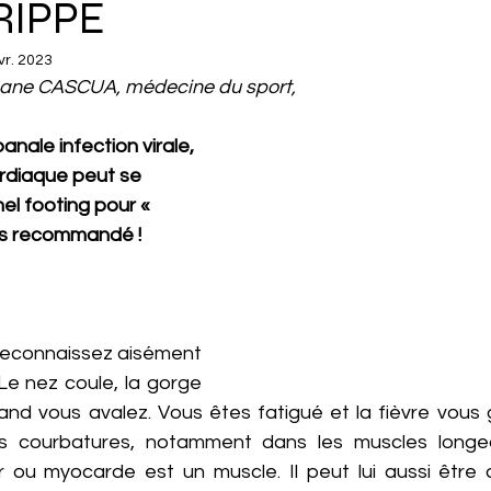
RIPPÉ
vr. 2023
hane CASCUA, médecine du sport, 
anale infection virale, 
rdiaque peut se 
nel footing pour « 
pas recommandé ! 
 reconnaissez aisément 
 Le nez coule, la gorge 
nd vous avalez. Vous êtes fatigué et la fièvre vous g
s courbatures, notamment dans les muscles longea
 ou myocarde est un muscle. Il peut lui aussi être a