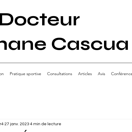
Docteur
hane Cascua
on
Pratique sportive
Consultations
Articles
Avis
Conférenc
r4
27 janv. 2023
4 min de lecture