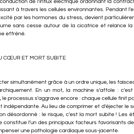
a conduction de l’influx électrique ordonnant la contract
sant à travers les cellules environnantes. Pendant l'eff
cité par les hormones du stress, devient particulièreme
tourne sans cesse autour de la cicatrice et relance la
e effréné. 
U CŒUR ET MORT SUBITE 
cter simultanément grâce à un ordre unique, les faisce
chiquement. En un mot, la machine s'affole : c'est 
s, le processus s'aggrave encore : chaque cellule finit p
 indépendante. Au lieu de comprimer et d'éjecter le sa
on désordonné : le risque, c'est la mort subite ! Les 
le constitue l’un des principaux facteurs favorisants de
penser une pathologie cardiaque sous-jacente.  