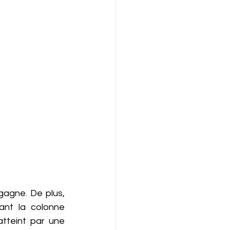
agne. De plus, 
nt la colonne 
tteint par une 