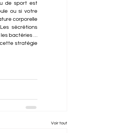
u de sport est 
le ou si votre 
ture corporelle 
Les sécrétions 
es bactéries …  
ette stratégie 
Voir tout