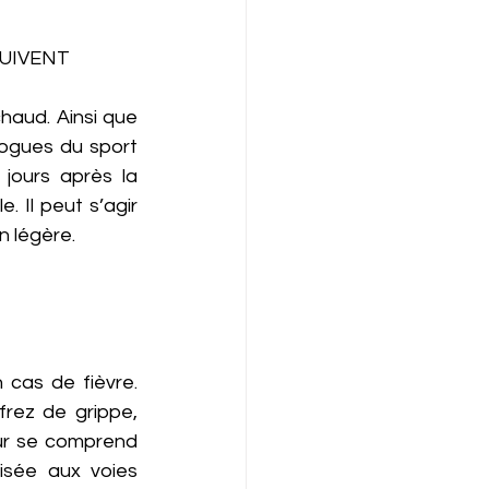
UIVENT 
haud. Ainsi que 
ogues du sport 
jours après la 
 Il peut s’agir 
n légère. 
cas de fièvre. 
rez de grippe, 
ur se comprend 
sée aux voies 