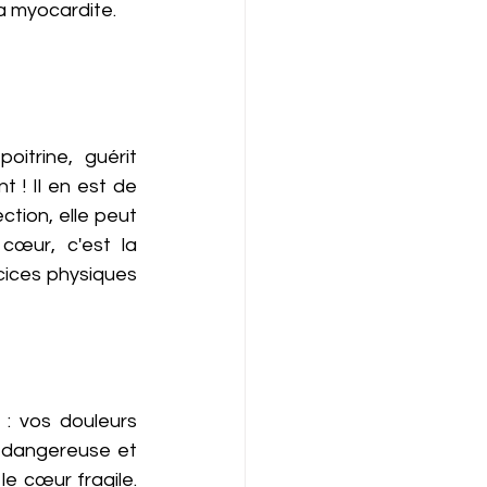
a myocardite. 
trine, guérit 
! Il en est de 
tion, elle peut 
cœur, c'est la 
cices physiques 
: vos douleurs 
nt dangereuse et 
e cœur fragile. 