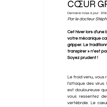
CŒUR G
Dernière mise à jour :
9 fé
Par le docteur Stép
Cet hiver lors d'une b
votre mécanique ca
gripper. Le tradition
transpirer » n’est 
Soyez prudent !
Le froid venu, vous
l'attaque des virus.
est douloureuse qua
vous ressentez de
vertébrale. Le cœur