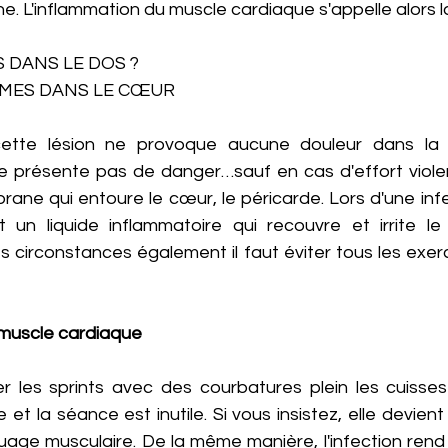
e. L'inflammation du muscle cardiaque s'appelle alors l
 DANS LE DOS ?
ÊMES DANS LE CŒUR
ette lésion ne provoque aucune douleur dans la poi
présente pas de danger…sauf en cas d'effort violent 
ne qui entoure le cœur, le péricarde. Lors d'une infec
 un liquide inflammatoire qui recouvre et irrite le 
s circonstances également il faut éviter tous les exer
 muscle cardiaque
er les sprints avec des courbatures plein les cuisses 
e et la séance est inutile. Si vous insistez, elle devie
uage musculaire. De la même manière, l'infection rend l