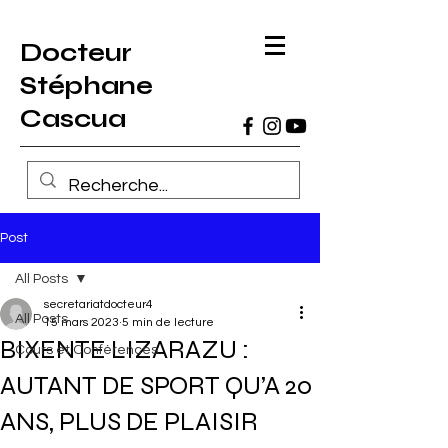
Docteur
Stéphane
Cascua
Post
All Posts
secretariatdocteur4
All Posts
15 mars 2023
5 min de lecture
BIXENTE LIZARAZU :
Cours et Conférences
AUTANT DE SPORT QU’A 20
ANS, PLUS DE PLAISIR