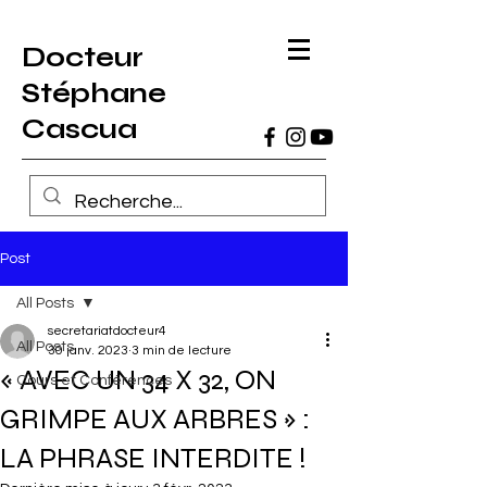
Docteur
Stéphane
Cascua
Post
All Posts
secretariatdocteur4
All Posts
30 janv. 2023
3 min de lecture
« AVEC UN 34 X 32, ON
Cours et Conférences
GRIMPE AUX ARBRES » :
LA PHRASE INTERDITE !