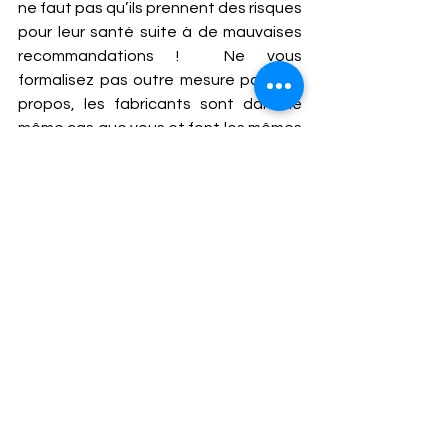
ne faut pas qu’ils prennent des risques 
pour leur santé suite à de mauvaises 
recommandations !  Ne vous 
formalisez pas outre mesure par mes 
propos, les fabricants sont dans le 
même cas que vous et font les mêmes 
erreurs conceptuelles. De fait, en tant 
que médecin du sport, je me permets 
de vous suggérer quelques 
alternatives. Proposez à votre client, 
un vélo de type Gravel ou invitez-le à 
changer pour un pédalier et une 
cassette présents sur ce type de 
matériel, devant on descend à 30 
dents et derrière on monte à 34. C’est 
déjà mieux ! Enfin, diplomatiquement, 
parlez-lui du miracle récent et dites-lui 
: « Mes clients qui reprennent le sport 
après un arrêt de quelques années, se 