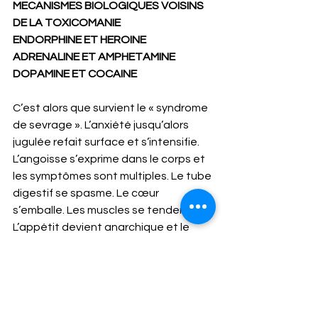
MECANISMES BIOLOGIQUES VOISINS 
DE LA TOXICOMANIE
ENDORPHINE ET HEROINE
ADRENALINE ET AMPHETAMINE
DOPAMINE ET COCAINE  
C’est alors que survient le « syndrome 
de sevrage ». L’anxiété jusqu’alors 
jugulée refait surface et s’intensifie. 
L’angoisse s’exprime dans le corps et 
les symptômes sont multiples. Le tube 
digestif se spasme. Le cœur 
s’emballe. Les muscles se tendent. 
L’appétit devient anarchique et le 
sommeil se dégrade encore. La 
prudence s’impose aussi sur le plan 
familial. Si le conjoint est initialement 
le meilleur supporter, il peut se lasser 
de cet hyper investissement et de 