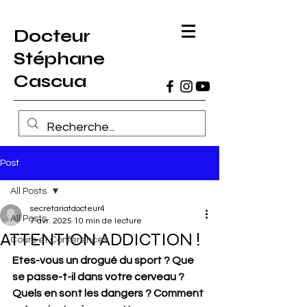
Docteur
Stéphane
Cascua
Post
All Posts
secretariatdocteur4
All Posts
7 avr. 2025
10 min de lecture
ATTENTION ADDICTION !
Cours et Conférences
Etes-vous un drogué du sport ? Que 
se passe-t-il dans votre cerveau ? 
Quels en sont les dangers ? Comment 