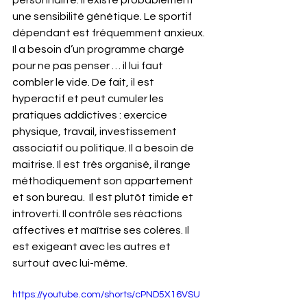
une sensibilité génétique. Le sportif 
dépendant est fréquemment anxieux. 
Il a besoin d’un programme chargé 
pour ne pas penser … il lui faut 
combler le vide. De fait, il est 
hyperactif et peut cumuler les 
pratiques addictives : exercice 
physique, travail, investissement 
associatif ou politique. Il a besoin de 
maitrise. Il est très organisé, il range 
méthodiquement son appartement 
et son bureau.  Il est plutôt timide et 
introverti. Il contrôle ses réactions 
affectives et maîtrise ses colères. Il 
est exigeant avec les autres et 
surtout avec lui-même. 
https://youtube.com/shorts/cPND5X16VSU