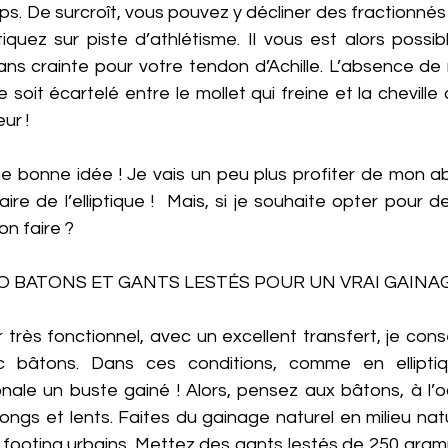
ps. De surcroît, vous pouvez y décliner des fractionné
quez sur piste d’athlétisme. Il vous est alors possibl
ns crainte pour votre tendon d’Achille. L’absence de r
oit écartelé entre le mollet qui freine et la cheville q
ur ! 
ne bonne idée ! Je vais un peu plus profiter de mon a
 faire de l’elliptique !  Mais, si je souhaite opter pour 
on faire ?
O BATONS ET GANTS LESTÉS POUR UN VRAI GAINAG
 très fonctionnel, avec un excellent transfert, je consei
 bâtons. Dans ces conditions, comme en elliptiqu
nale un buste gainé ! Alors, pensez aux bâtons, à l’o
longs et lents. Faites du gainage naturel en milieu natu
 footing urbains. Mettez des gants lestés de 250 gramm