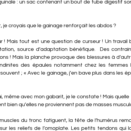
guinale : un sac contenant un bout de tube digestif sor
, je croyais que le gainage renforçait les abdos ?
r ! Mais tout est une question de curseur ! Un travail 
icitation, source d’adaptation bénéfique.  Des contrai
ons ! Mais la planche provoque des blessures à d’autre
ndinites des épaules notamment chez les femmes lon
souvent ; « Avec le gainage, j’en bave plus dans les é
ai, même avec mon gabarit, je le constate ! Mais quelle 
ent bien qu’elles ne proviennent pas de masses muscul
muscles du tronc fatiguent, la tête de l’humérus remon
sur les reliefs de l’omoplate. Les petits tendons qui la