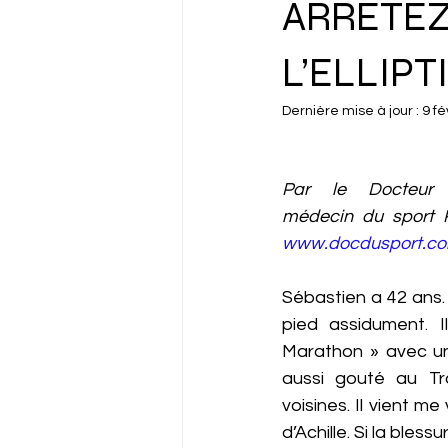
ARRÊTEZ 
L’ELLIPT
Dernière mise à jour :
9 fé
Par le Docteur 
www.docdusport.c
Sébastien a 42 ans. 
pied assidument. I
Marathon » avec un
aussi gouté au Tra
voisines. Il vient me
d’Achille. Si la blessu