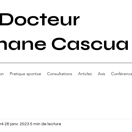
Docteur
hane Cascua
on
Pratique sportive
Consultations
Articles
Avis
Conférenc
r4
28 janv. 2023
5 min de lecture