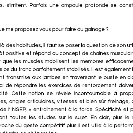
s, s’irritent. Parfois une ampoule profonde se constit
 Que me proposez vous pour faire du gainage ?
à des habitudes, il faut se poser la question de son uti
tôt positive et répond au concept de chaines musculair
r que les muscles mobilisent les membres efficacement,
 os du tronc parfaitement stabilisés. Il est également i
nt transmise aux jambes en traversant le buste en dia
ucial de répondre les exercices de renforcement doive
icité. Cette notion se révèle incontournable à prop
s, angles articulaires, vitesses et bien sûr freinage, 
de l’INSEP, « entraînement à la force. Spécificité et pla
nt toutes les études sur le sujet. En clair, plus l
oche du geste compétitif plus il est utile à la perfor