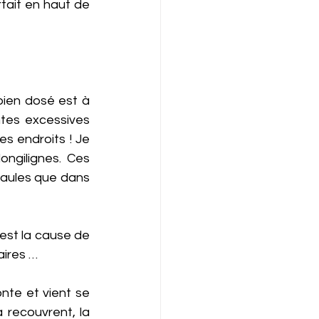
tait en haut de 
bien dosé est à 
ntes excessives 
s endroits ! Je 
gilignes. Ces 
paules que dans 
est la cause de 
aires …
te et vient se 
 recouvrent, la 