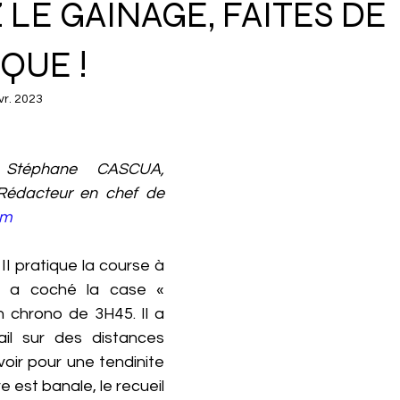
LE GAINAGE, FAITES DE
IQUE !
vr. 2023
Stéphane CASCUA, 
médecin du sport Rédacteur en chef de 
om
II pratique la course à 
l a coché la case « 
 chrono de 3H45. Il a 
il sur des distances 
 voir pour une tendinite 
re est banale, le recueil 