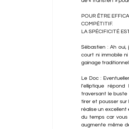
de « transfert » po
POUR ÊTRE EFFIC
COMPÉTITIF. 
LA SPÉCIFICITÉ E
Sébastien : Ah oui, 
court ni immobile n
gainage traditionnel
Le Doc : Eventuellem
l’elliptique répon
traversant le buste
tirer et pousser sur 
réalise un excellent
du temps car vous 
augmente même de 6%