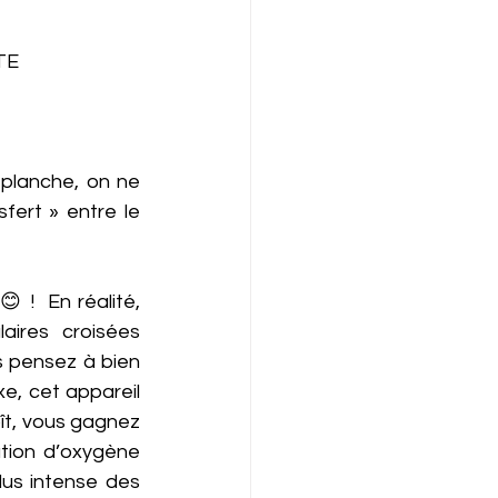
TE 
 planche, on ne 
ert » entre le 
 !  En réalité, 
aires croisées 
s pensez à bien 
xe, cet appareil 
ît, vous gagnez 
ion d’oxygène 
us intense des 