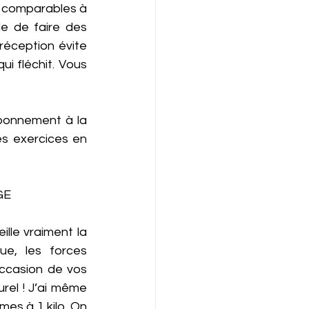
s comparables à 
e de faire des 
éception évite 
ui fléchit. Vous 
bonnement à la 
des exercices en 
E 
lle vraiment la 
e, les forces 
ccasion de vos 
rel ! J’ai même 
es à 1 kilo. On 