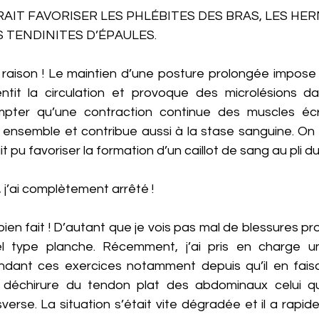
AIT FAVORISER LES PHLÉBITES DES BRAS, LES HER
S TENDINITES D’ÉPAULES.
raison ! Le maintien d’une posture prolongée impose 
ntit la circulation et provoque des microlésions da
mpter qu’une contraction continue des muscles écr
 ensemble et contribue aussi à la stase sanguine. On 
 pu favoriser la formation d’un caillot de sang au pli du
 j’ai complètement arrêté ! 
ien fait ! D’autant que je vois pas mal de blessures pr
el type planche. Récemment, j’ai pris en charge un 
ndant ces exercices notamment depuis qu’il en faisai
e déchirure du tendon plat des abdominaux celui qu
verse. La situation s’était vite dégradée et il a rapi