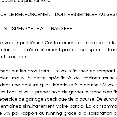
ur décrire ce phénomène. 
ACE, LE RENFORCEMENT DOIT RESSEMBLER AU GES
ST INDISPENSABLE AU TRANSFERT 
je vois le problème ! Contrairement à l’exercice de la
i allongé … Il n’y a sûrement pas beaucoup de « transf
 et la course … 
ent sur les gros trails … si vous finissez en rampant 😊
d bien mieux à cette spécificité de chaines muscul
 dans une posture quasi identique à la course ! Si vou
les bras, si vous prenez soin de garder le tronc bien fi
 exercice de gainage spécifique de la course. De surcro
entraînez simultanément votre cardio. La consommat
 par rapport au running grâce à la sollicitation pl