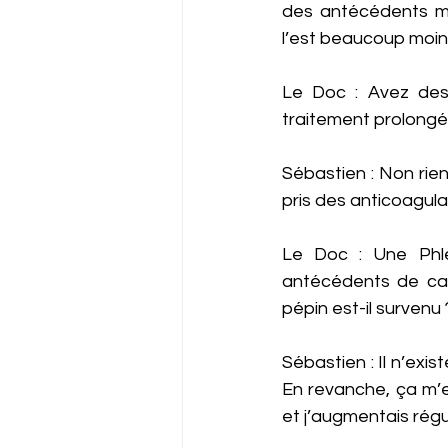
des antécédents mé
l’est beaucoup moin
Le Doc : Avez des
traitement prolongé
Sébastien : Non rien d
pris des anticoagula
Le Doc : Une Phlé
antécédents de cail
pépin est-il survenu 
Sébastien : Il n’ex
En revanche, ça m’e
et j’augmentais rég