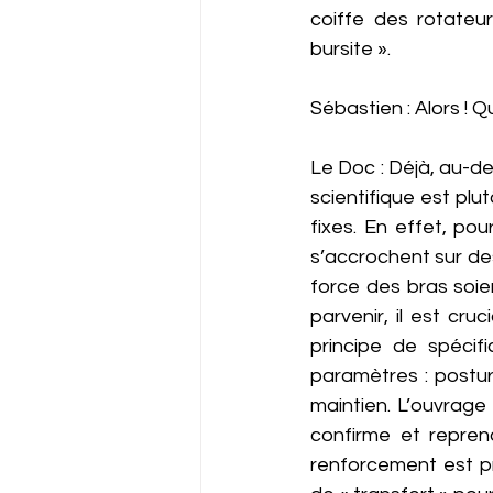
coiffe des rotateur
bursite ».  
Sébastien : Alors !
Le Doc : Déjà, au-del
scientifique est plu
fixes. En effet, pou
s’accrochent sur des
force des bras soie
parvenir, il est cr
principe de spécif
paramètres : posture
maintien. L’ouvrage 
confirme et reprena
renforcement est pr