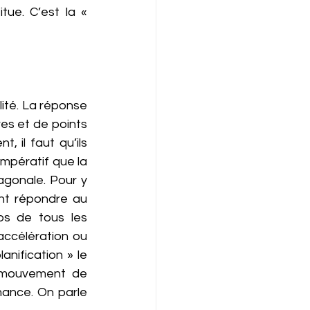
ue. C’est la « 
lité. La réponse 
es et de points 
 il faut qu’ils 
mpératif que la 
gonale. Pour y 
nt répondre au 
os de tous les 
accélération ou 
nification » le 
e mouvement de 
mance. On parle 