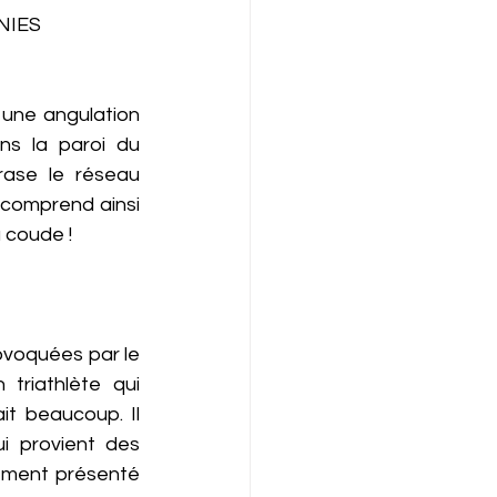
NIES 
une angulation 
ns la paroi du 
ase le réseau 
comprend ainsi 
 coude ! 
ovoquées par le 
triathlète qui 
t beaucoup. Il 
i provient des 
dement présenté 