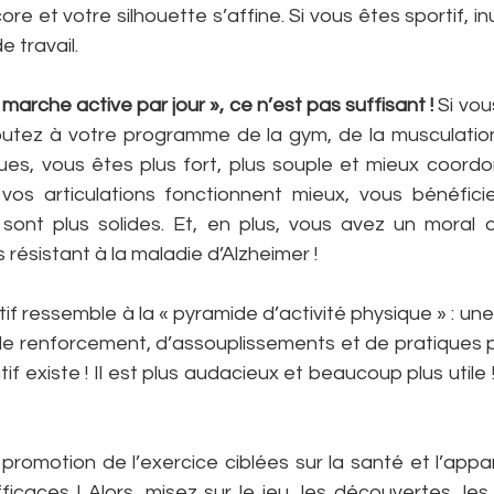
e et votre silhouette s’affine. Si vous êtes sportif, inut
e travail.
marche active par jour », ce n’est pas suffisant !
 Si vou
ajoutez à votre programme de la gym, de la musculation
ues, vous êtes plus fort, plus souple et mieux coordo
os articulations fonctionnent mieux, vous bénéficiez
 sont plus solides. Et, en plus, vous avez un moral d’
 résistant à la maladie d’Alzheimer !
 ressemble à la « pyramide d’activité physique » : une 
de renforcement, d’assouplissements et de pratiques pl
existe ! Il est plus audacieux et beaucoup plus utile ! 
omotion de l’exercice ciblées sur la santé et l’appa
icaces ! Alors, misez sur le jeu, les découvertes, les 