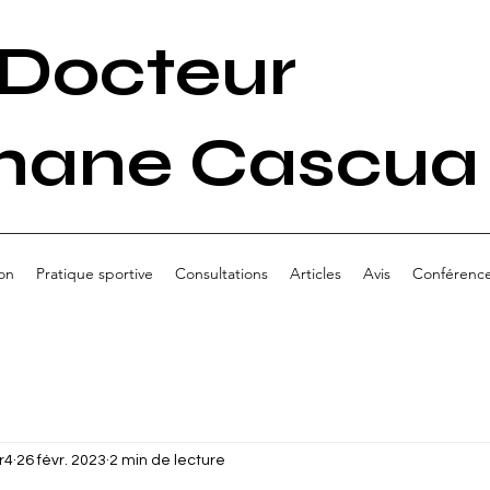
Docteur
hane Cascua
on
Pratique sportive
Consultations
Articles
Avis
Conférenc
r4
26 févr. 2023
2 min de lecture