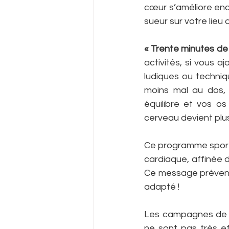
cœur s’améliore encor
sueur sur votre lieu d
« Trente minutes de 
activités, si vous 
ludiques ou techniq
moins mal au dos, v
équilibre et vos os
cerveau devient plus
Ce programme sportif
cardiaque, affinée 
Ce message préventif 
adapté !
Les campagnes de pr
ne sont pas très eff