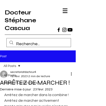
Docteur
Stéphane
Cascua
Post
All Posts
secretariatdocteur4
All Posts
12 févr. 2023
2 min de lecture
ARRÊTEZ DE MARCHER !
Cours et Conférences
Dernière mise à jour :
23 févr. 2023
Arrêtez de marcher dans la combine ! 
Arrêtez de marcher activement 