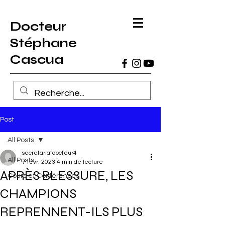
Docteur
Stéphane
Cascua
Post
All Posts
secretariatdocteur4
All Posts
7 févr. 2023
4 min de lecture
APRÈS BLESSURE, LES
Cours et Conférences
CHAMPIONS
REPRENNENT-ILS PLUS