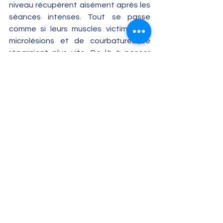
niveau récupèrent aisément après les 
séances intenses. Tout se passe 
comme si leurs muscles victimes de 
microlésions et de courbatures se 
réparaient plus vite. De là à penser 
qu’il en est de même pour les autres 
tissus, os ou ligaments, blessés plus 
sérieusement, il n’y a qu’un pas !  Si ces 
suppositions sont vraies, cette fois 
vous ne soutenez pas la comparaison ! 
Pour une meilleure cicatrisation, pour 
éviter les récidives, vous devez 
patienter !
La pression !
Les athlètes de haut niveau sont 
victimes du calendrier ! Impossible de 
repousser de quelques semaines la 