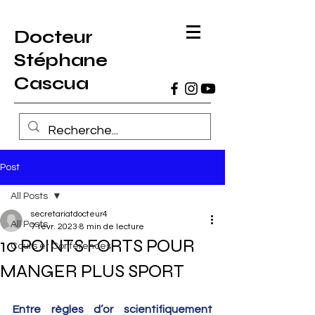
Docteur
Stéphane
Cascua
Post
All Posts
secretariatdocteur4
All Posts
7 févr. 2023
8 min de lecture
10 POINTS FORTS POUR
Cours et Conférences
MANGER PLUS SPORT
Entre règles d’or scientifiquement 