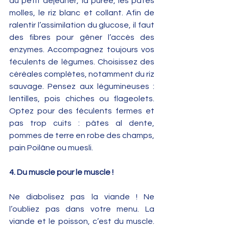
du petit déjeuner, la purée, les pâtes 
molles, le riz blanc et collant. Afin de 
ralentir l’assimilation du glucose, il faut 
des fibres pour gêner l’accès des 
enzymes. Accompagnez toujours vos 
féculents de légumes. Choisissez des 
céréales complètes, notamment du riz 
sauvage. Pensez aux légumineuses : 
lentilles, pois chiches ou flageolets. 
Optez pour des féculents fermes et 
pas trop cuits : pâtes al dente, 
pommes de terre en robe des champs, 
pain Poilâne ou muesli.
4. Du muscle pour le muscle !
Ne diabolisez pas la viande ! Ne 
l’oubliez pas dans votre menu. La 
viande et le poisson, c’est du muscle. 