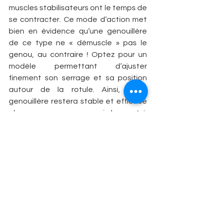
muscles stabilisateurs ont le temps de 
se contracter. Ce mode d’action met 
bien en évidence qu’une genouillère 
de ce type ne « démuscle » pas le 
genou, au contraire ! Optez pour un 
modèle permettant d’ajuster 
finement son serrage et sa position 
autour de la rotule. Ainsi, votre 
genouillère restera stable et efficace 
alors que vous aurez repris le sport à 
100 %.
EN BREF
ENTORSE GRAVE DU LIGAMENT 
INTERNE DU GENOU