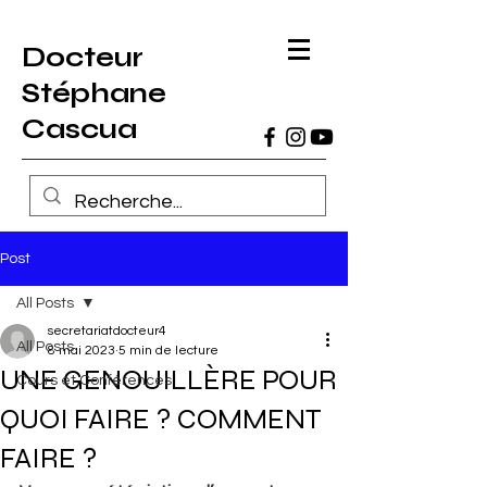
Docteur
Stéphane
Cascua
Post
All Posts
secretariatdocteur4
All Posts
8 mai 2023
5 min de lecture
UNE GENOUILLÈRE POUR
Cours et Conférences
QUOI FAIRE ? COMMENT
FAIRE ?