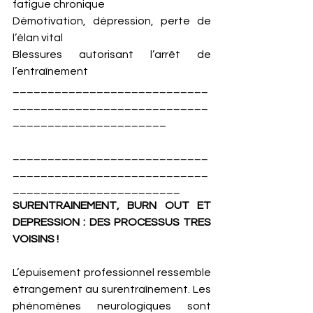
fatigue chronique
Démotivation, dépression, perte de 
l’élan vital
Blessures autorisant l’arrêt de 
l’entraînement 
____________________________
____________________________
______________________
____________________________
____________________________
________________________
SURENTRAINEMENT, BURN OUT ET 
DEPRESSION : DES PROCESSUS TRES 
VOISINS ! 
L’épuisement professionnel ressemble 
étrangement au surentraînement. Les 
phénomènes neurologiques sont 