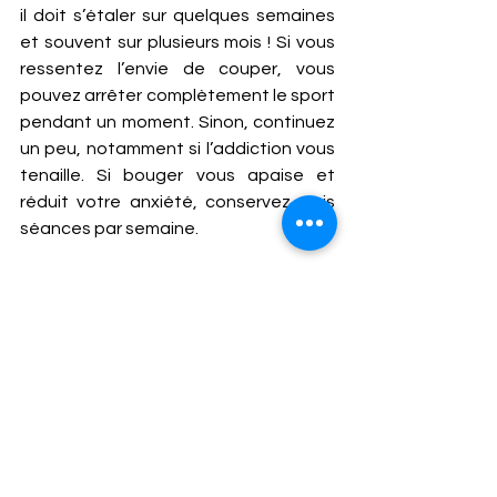
il doit s’étaler sur quelques semaines 
et souvent sur plusieurs mois ! Si vous 
ressentez l’envie de couper, vous 
pouvez arrêter complètement le sport 
pendant un moment. Sinon, continuez 
un peu, notamment si l’addiction vous 
tenaille. Si bouger vous apaise et 
réduit votre anxiété, conservez trois 
séances par semaine. 
LE REPOS COMPLET N’EST PAS LE 
TRAITEMENT 
Attention, chaque entraînement doit 
être « ni long, ni intense ». Votre corps 
ne doit subir aucune contrainte 
physiologique ! Bouquinez, dormez, 
coucounez en famille ! Ne profitez pas 
de cet allègement dans votre 