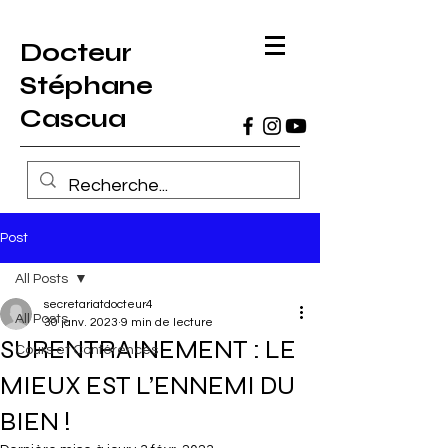
Docteur
Stéphane
Cascua
Post
All Posts
secretariatdocteur4
All Posts
30 janv. 2023
9 min de lecture
SURENTRAINEMENT : LE
Cours et Conférences
MIEUX EST L’ENNEMI DU
BIEN !