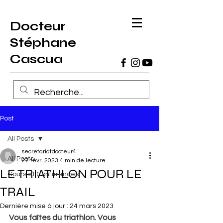
Docteur
Stéphane
Cascua
Post
All Posts
secretariatdocteur4
All Posts
27 févr. 2023
4 min de lecture
LE TRIATHLON POUR LE
Cours et Conférences
TRAIL
Dernière mise à jour :
24 mars 2023
Vous faîtes du triathlon. Vous 