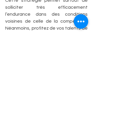
Cette stratégie permet surtout de 
solliciter très efficacement 
l’endurance dans des conditions 
voisines de celle de la compétition. 
Néanmoins, profitez de vos talents de 
cycliste ! En début de préparation, 
optez pour une longue course en 
terrain difficile le samedi et enchaînez 
avec une grosse sortie vélo le 
dimanche. Cette méthode permet de 
travailler sur la fatigue, de progresser 
en endurance, en minimisant le risque 
de blessure. Quelques semaines plus 
tard, remplacez le vélo par une 
randonnée active au cours de laquelle 
vous alternerez marche et course 
avec tout votre équipement.
UNE SEMAINE DE TRI POUR LE TRAIL