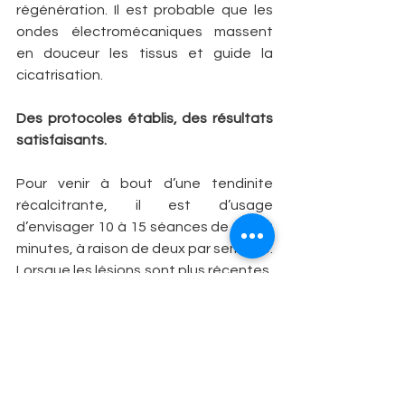
régénération. Il est probable que les 
ondes électromécaniques massent 
en douceur les tissus et guide la 
cicatrisation.
Des protocoles établis, des résultats 
satisfaisants. 
Pour venir à bout d’une tendinite 
récalcitrante, il est d’usage 
d’envisager 10 à 15 séances de 8 à 10 
minutes, à raison de deux par semaine. 
Lorsque les lésions sont plus récentes, 
on peut tenter réduire le nombre de 
visites mais il faut en augmenter un 
peu la fréquence. Les études menées 
sur des patients exclusivement 
soignés par laser montrent que les 
résultats sont bons dans 70 à 80% des 