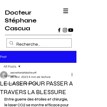
Docteur
Stéphane
Cascua
Post
All Posts
secretariatdocteur4
All Posts
26 févr. 2023
4 min de lecture
LE LASER POUR PASSER A
Cours et Conférences
TRAVERS LA BLESSURE
Entre guerre des étoiles et chirurgie, 
le laser CO2 se montre efficace pour 