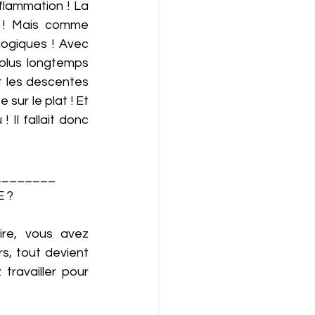
flammation ! La 
à ! Mais comme 
ogiques ! Avec 
plus longtemps 
t les descentes 
ur le plat ! Et 
Il fallait donc 
________
 ?
re, vous avez 
s, tout devient 
travailler pour 