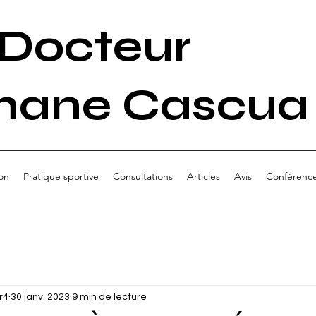
Docteur
hane Cascua
on
Pratique sportive
Consultations
Articles
Avis
Conférenc
r4
30 janv. 2023
9 min de lecture