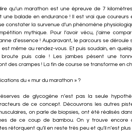
re qu’un marathon est une épreuve de 7 kilomètres
t une balade en endurance ! Il est vrai que coureurs 
ue constater la survenue d’un phénomène physiologiq
pétition mythique. Pour l’avoir vécu, j’aime compar
nne d’essence ! Auparavant, le parcours se déroule 
que est même au rendez-vous. Et puis soudain, en quelq
 broute puis cale ! Les jambes pèsent une tonne
font des crampes ! La fin de course se transforme en che
lications du « mur du marathon » ? 
réserves de glycogène n’est pas la seule hypothès
cteurs de ce concept. Découvrons les autres pistes 
sculaires, on parle de biopsies, ont été réalisés dans
imes de ce coup de bambou. On y trouve encore d
es rétorquent qu’il en reste très peu et qu’il n’est plus