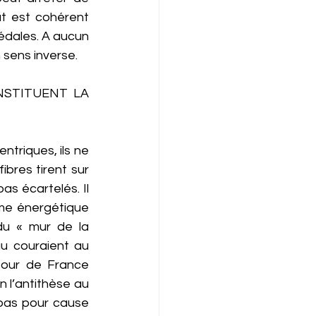
t est cohérent 
édales. A aucun 
sens inverse. 
STITUENT LA 
triques, ils ne 
bres tirent sur 
s écartelés. Il 
me énergétique 
u « mur de la 
u couraient au 
our de France 
 l’antithèse au 
pas pour cause 