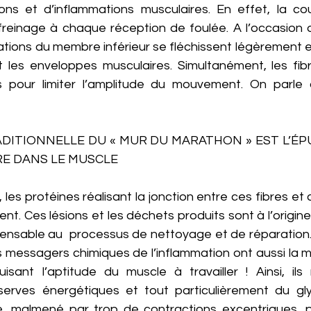
ons et d’inflammations musculaires. En effet, la co
freinage à chaque réception de foulée. A l’occasion 
culations du membre inférieur se fléchissent légèremen
t les enveloppes musculaires. Simultanément, les fibr
s pour limiter l’amplitude du mouvement. On parle 
ADITIONNELLE DU « MUR DU MARATHON » EST L’ÉP
RE DANS LE MUSCLE
, les protéines réalisant la jonction entre ces fibres e
nt. Ces lésions et les déchets produits sont à l’origin
pensable au  processus de nettoyage et de réparation. 
es messagers chimiques de l’inflammation ont aussi la mi
sant l’aptitude du muscle à travailler ! Ainsi, ils r
éserves énergétiques et tout particulièrement du gly
e, malmené par trop de contractions excentriques, p