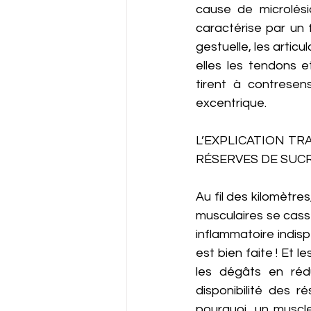
cause de microlési
caractérise par un 
gestuelle, les arti
elles les tendons e
tirent à contresen
excentrique. 
L’EXPLICATION TR
RÉSERVES DE SUC
Au fil des kilomètres
musculaires se casse
inflammatoire indis
est bien faite ! Et l
les dégâts en rédui
disponibilité des r
pourquoi, un muscl