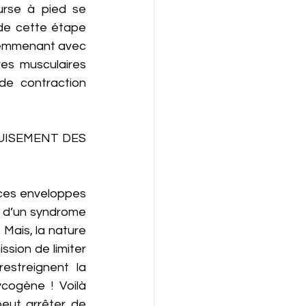
urse à pied se 
de cette étape 
t emmenant avec 
es musculaires 
de contraction 
UISEMENT DES 
t ces enveloppes 
e d’un syndrome 
Mais, la nature 
ssion de limiter 
estreignent la 
cogène ! Voilà 
eut arrêter de 