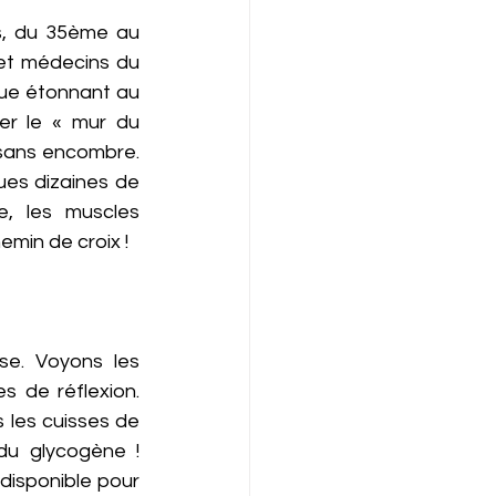
, du 35ème au 
et médecins du 
ue étonnant au 
er le « mur du 
sans encombre. 
ues dizaines de 
, les muscles 
min de croix !  
e. Voyons les 
de réflexion.  
 les cuisses de 
u glycogène ! 
 disponible pour 