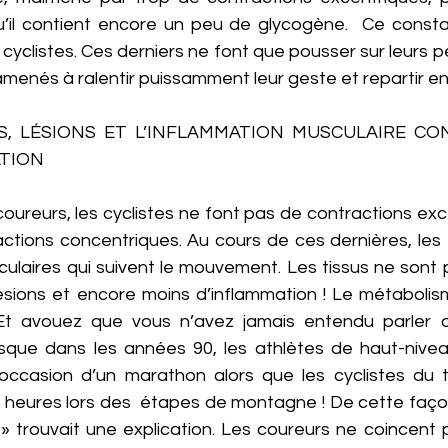
u’il contient encore un peu de glycogène.  Ce consta
 cyclistes. Ces derniers ne font que pousser sur leurs p
menés à ralentir puissamment leur geste et repartir en 
S, LÉSIONS ET L’INFLAMMATION MUSCULAIRE CON
TION 
ureurs, les cyclistes ne font pas de contractions excen
tions concentriques. Au cours de ces dernières, les fi
laires qui suivent le mouvement. Les tissus ne sont pa
ésions et encore moins d’inflammation ! Le métabolis
 Et avouez que vous n’avez jamais entendu parler d
usque dans les années 90, les athlètes de haut-nivea
ccasion d’un marathon alors que les cyclistes du t
5 heures lors des  étapes de montagne ! De cette façon
 trouvait une explication. Les coureurs ne coincent 