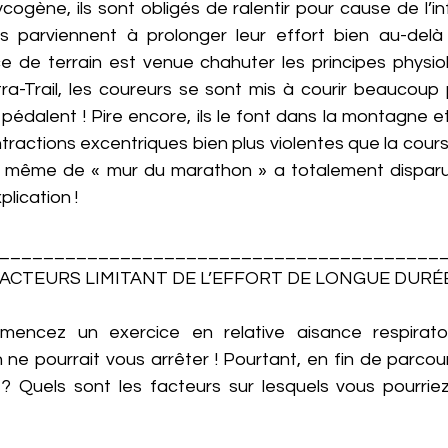
ogène, ils sont obligés de ralentir pour cause de l’in
tes parviennent à prolonger leur effort bien au-del
ce de terrain est venue chahuter les principes physiol
tra-Trail, les coureurs se sont mis à courir beaucoup 
 pédalent ! Pire encore, ils le font dans la montagne e
actions excentriques bien plus violentes que la course s
on même de « mur du marathon » a totalement disparu ! 
lication ! 
________________________________________
ACTEURS LIMITANT DE L’EFFORT DE LONGUE DURÉE
encez un exercice en relative aisance respiratoi
n ne pourrait vous arrêter ! Pourtant, en fin de parcour
 ? Quels sont les facteurs sur lesquels vous pourriez 