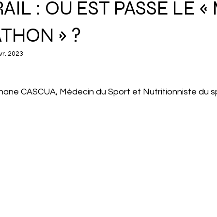
AIL : OÙ EST PASSÉ LE «
THON » ?
vr. 2023
hane CASCUA, Médecin du Sport et Nutritionniste du sp