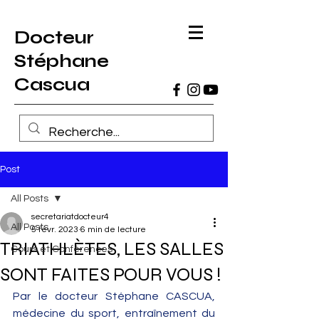
Docteur
Stéphane
Cascua
Post
All Posts
secretariatdocteur4
All Posts
5 févr. 2023
6 min de lecture
TRIATHLÈTES, LES SALLES
Cours et Conférences
SONT FAITES POUR VOUS !
Par le docteur Stéphane CASCUA, 
médecine du sport, entraînement du 