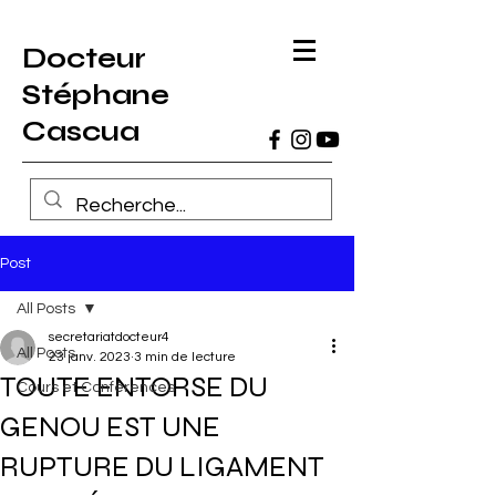
Docteur
Stéphane
Cascua
Post
All Posts
secretariatdocteur4
All Posts
23 janv. 2023
3 min de lecture
TOUTE ENTORSE DU
Cours et Conférences
GENOU EST UNE
RUPTURE DU LIGAMENT