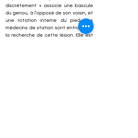
discrètement » associe une bascule 
du genou, à l’opposé de son voisin, et 
une rotation interne du pied. Les 
médecins de station sont entraînés à 
la recherche de cette lésion. Elle est 
d’ailleurs plus facile à diagnostiquer 
dans les minutes qui suivent le 
traumatisme car le blessé ne s’est pas 
encore « contracturé », on parle de « 
sidération musculaire ». 
ENTORSE DU CROISÉ : CHIRURGIE OU 
PRP 
Au moindre doute, une IRM sera 
prescrite pour visualiser parfaitement 
le croisé. En cas de rupture, il est 
d’usage de proposer une opération 