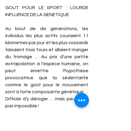
GOUT POUR LE SPORT : LOURDE 
INFLUENCE DE LA GENETIQUE 
Au bout de dix générations, les 
individus les plus actifs couraient 11 
kilomètres par jour et les plus cossards 
faisaient trois tours et allaient manger 
du fromage … Au prix d’une petite 
extrapolation à l’espèce humaine, on 
peut émettre l’hypothèse 
provocatrice que la sédentarité 
comme le goût pour le mouvement 
sont à forte composante génétique … 
Difficile d’y déroger … mais peut-être 
pas impossible !
Sébastien : C’est vrai ! Spontanément, 
je me caserai bien dans la catégorie 