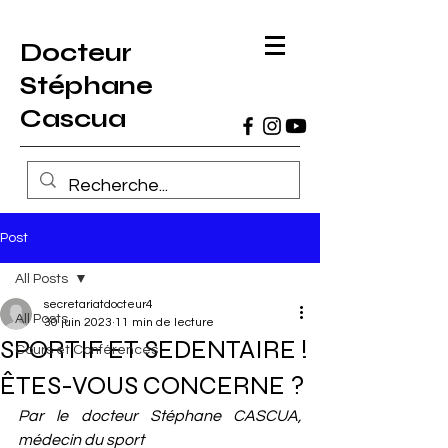
Docteur
Stéphane
Cascua
Post
All Posts
secretariatdocteur4
All Posts
30 juin 2023
11 min de lecture
SPORTIF ET SEDENTAIRE !
Cours et Conférences
ÊTES-VOUS CONCERNE ?
Par le docteur Stéphane CASCUA, 
médecin du sport 