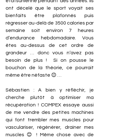
étatsunienne pendant des années. Ils 
ont décelé que le sport voyait ses 
bienfaits être plafonnés puis 
régresser au-delà de 3500 calories par 
semaine soit environ 7 heures 
d’endurance hebdomadaire. Vous 
êtes au-dessus de cet ordre de 
grandeur … donc vous n’avez pas 
besoin de plus !  Si on pousse le 
bouchon de la théorie, ce pourrait 
même être néfaste 😊 …
Sébastien : A bien y réfléchir, je 
cherche plutôt à optimiser ma 
récupération ! COMPEX essaye aussi 
de me vendre des petites machines 
qui font trembler mes muscles pour 
vasculariser, régénérer, drainer mes 
muscles 😊 ! Même chose avec de 