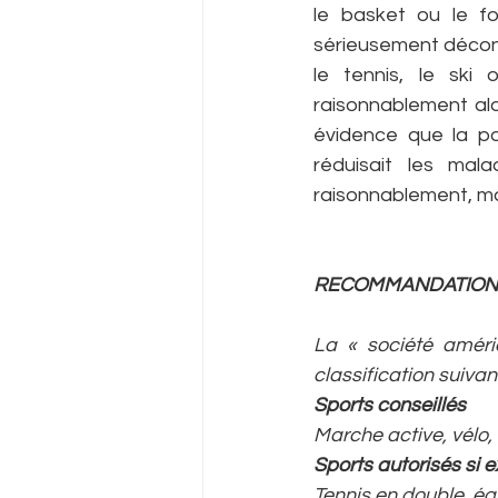
le basket ou le f
sérieusement déconse
le tennis, le ski 
raisonnablement alor
évidence que la po
réduisait les mala
raisonnablement, ma
RECOMMANDATIONS
La « société améric
classification suivan
Sports conseillés
Marche active, vélo,
Sports autorisés si 
Tennis en double, équ