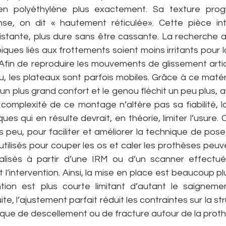
en polyéthylène plus exactement. Sa texture progre
se, on dit « hautement réticulée». Cette pièce int
istante, plus dure sans être cassante. La recherche a
iques liés aux frottements soient moins irritants pour la
  Afin de reproduire les mouvements de glissement artic
u, les plateaux sont parfois mobiles. Grâce à ce matérie
n plus grand confort et le genou fléchit un peu plus, a
a complexité de ce montage n’altère pas sa fiabilité, l
s qui en résulte devrait, en théorie, limiter l’usure. C’
is peu, pour faciliter et améliorer la technique de pos
utilisés pour couper les os et caler les prothèses peuve
éalisés à partir d’une IRM ou d’un scanner effectu
’intervention. Ainsi, la mise en place est beaucoup plu
vention est plus courte limitant d’autant le saignemen
suite, l’ajustement parfait réduit les contraintes sur la s
risque de descellement ou de fracture autour de la prot