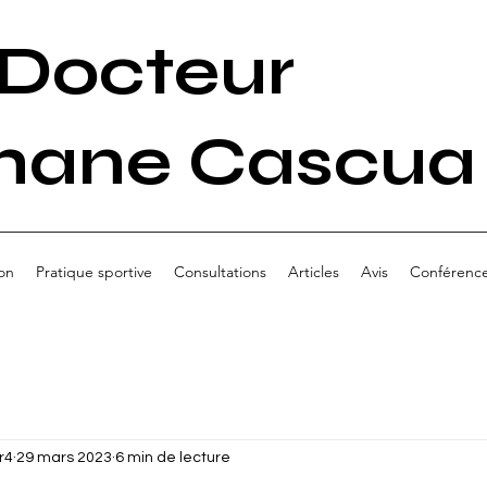
Docteur
hane Cascua
on
Pratique sportive
Consultations
Articles
Avis
Conférenc
r4
29 mars 2023
6 min de lecture