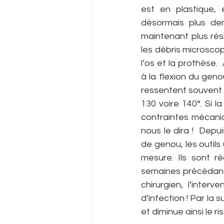
est en plastique, 
désormais plus den
maintenant plus rés
les débris microscop
l’os et la prothèse.
à la flexion du geno
ressentent souvent u
130 voire 140°. Si l
contraintes mécanique
nous le dira !  Depu
de genou, les outils 
mesure. Ils sont r
semaines précédant l
chirurgien, l’inter
d’infection ! Par la 
et diminue ainsi le 