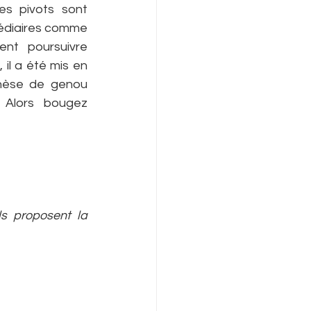
s pivots sont 
médiaires comme 
ent poursuivre 
il a été mis en 
hèse de genou 
 Alors bougez 
s proposent la 