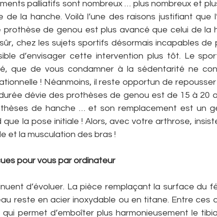
ements palliatifs sont nombreux … plus nombreux et plu
e de la hanche. Voilà l’une des raisons justifiant que
 prothèse de genou est plus avancé que celui de la h
sûr, chez les sujets sportifs désormais incapables de p
ssible d’envisager cette intervention plus tôt. Le spor
té, que de vous condamner à la sédentarité ne cons
ionnelle ! Néanmoins, il reste opportun de repousser l’
a durée dévie des prothèses de genou est de 15 à 20 an
othèses de hanche … et son remplacement est un ge
ue la pose initiale ! Alors, avec votre arthrose, insistez
le et la musculation des bras !
ues pour vous par ordinateur
nuent d’évoluer. La pièce remplaçant la surface du fém
au reste en acier inoxydable ou en titane. Entre ces d
 qui permet d’emboîter plus harmonieusement le tibia s