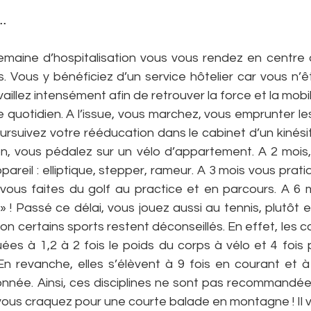
 …
maine d’hospitalisation vous vous rendez en centre 
. Vous y bénéficiez d’un service hôtelier car vous n’ê
illez intensément afin de retrouver la force et la mobil
 quotidien. A l’issue, vous marchez, vous emprunter les
oursuivez votre rééducation dans le cabinet d’un kinési
ion, vous pédalez sur un vélo d’appartement. A 2 mois,
pareil : elliptique, stepper, rameur. A 3 mois vous prati
 vous faites du golf au practice et en parcours. A 6 m
 ! Passé ce délai, vous jouez aussi au tennis, plutôt e
on certains sports restent déconseillés. En effet, les co
ées à 1,2 à 2 fois le poids du corps à vélo et 4 fois 
En revanche, elles s’élèvent à 9 fois en courant et à 
née. Ainsi, ces disciplines ne sont pas recommandées
vous craquez pour une courte balade en montagne ! Il v