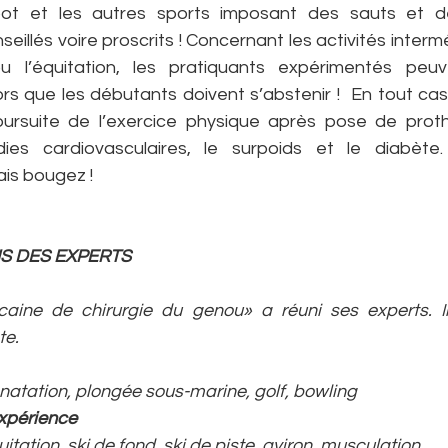
oot et les autres sports imposant des sauts et de
illés voire proscrits ! Concernant les activités inter
ou l’équitation, les pratiquants expérimentés peuv
s que les débutants doivent s’abstenir !  En tout cas, 
ursuite de l’exercice physique après pose de prot
dies cardiovasculaires, le surpoids et le diabète.
is bougez !
 DES EXPERTS
aine de chirurgie du genou» a réuni ses experts. Il
te.
 natation, plongée sous-marine, golf, bowling
expérience
itation, ski de fond, ski de piste, aviron, musculation