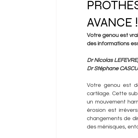
PROTHÈS
AVANCE !
Votre genou est vrai
des informations esse
Dr Nicolas LEFEVRE,
Dr Stéphane CASCUA
Votre genou est dou
cartilage. Cette su
un mouvement harmon
érosion est irréver
changements de direc
des ménisques, ento