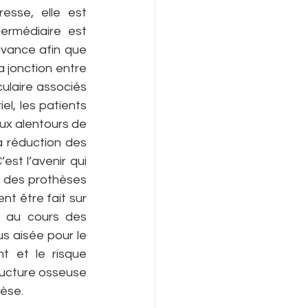
sse, elle est 
ermédiaire est 
vance afin que 
 jonction entre 
ulaire associés 
l, les patients 
ux alentours de 
a réduction des 
est l’avenir qui 
e des prothèses 
nt être fait sur 
é au cours des 
s aisée pour le 
t et le risque 
tructure osseuse 
hèse.