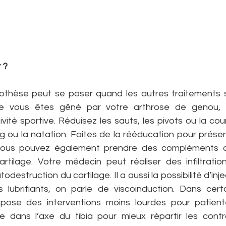
 ?
prothèse peut se poser quand les autres traitements s
ue vous êtes gêné par votre arthrose de genou, il 
vité sportive. Réduisez les sauts, les pivots ou la cour
ing ou la natation. Faites de la rééducation pour préser
 Vous pouvez également prendre des compléments ali
artilage. Votre médecin peut réaliser des infiltration
utodestruction du cartilage. Il a aussi la possibilité d’inj
lubrifiants, on parle de viscoinduction. Dans certa
opose des interventions moins lourdes pour patient
se dans l’axe du tibia pour mieux répartir les contra