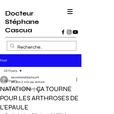
Docteur
Stéphane
Cascua
Post
All Posts
secretariatdocteur4
All Posts
29 juin
2 min de lecture
NATATION : ÇA TOURNE
Cours et Conférences
POUR LES ARTHROSES DE
L'EPAULE