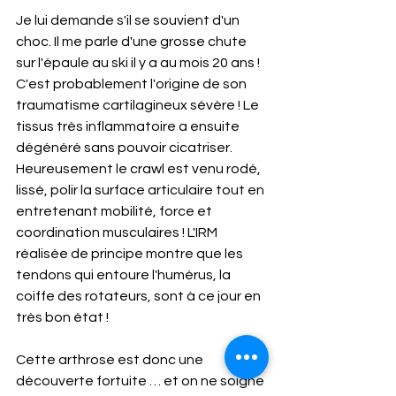
Je lui demande s'il se souvient d'un 
choc. Il me parle d'une grosse chute 
sur l'épaule au ski il y a au mois 20 ans ! 
C'est probablement l'origine de son 
traumatisme cartilagineux sévère ! Le 
tissus très inflammatoire a ensuite 
dégénéré sans pouvoir cicatriser. 
Heureusement le crawl est venu rodé, 
lissé, polir la surface articulaire tout en 
entretenant mobilité, force et 
coordination musculaires ! L'IRM 
réalisée de principe montre que les 
tendons qui entoure l'humérus, la 
coiffe des rotateurs, sont à ce jour en 
très bon état !
Cette arthrose est donc une 
découverte fortuite … et on ne soigne 