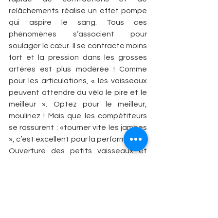
relâchements réalise un effet pompe 
qui aspire le sang. Tous ces 
phénomènes s’associent pour 
soulager le cœur. Il se contracte moins 
fort et la pression dans les grosses 
artères est plus modérée ! Comme 
pour les articulations, « les vaisseaux 
peuvent attendre du vélo le pire et le 
meilleur ». Optez pour le meilleur, 
moulinez ! Mais que les compétiteurs 
se rassurent : «­tourner vite les jambes 
», c’est excellent pour la performance ! 
Ouverture des petits vaisseaux et 
aspirations sanguines contribuent à 
accroître l’apport en oxygène au plus 
profond des muscles en action ! Les 
grands pros ont une cadence de 
pédalage élevée. Lance AMSTRONG 