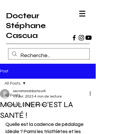
Docteur
Stéphane
Cascua
Post
All Posts
secretariatdocteur4
All Posts
13 avr. 2023
4 min de lecture
MOULINER C’EST LA
Cours et Conférences
SANTÉ !
Quelle est la cadence de pédalage 
idéale ? Parmi les triathlètes et les 