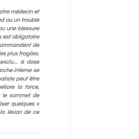
otre médecin et 
d ou un trouble 
u une blessure 
est obligatoire 
recommandent de 
s plus fragiles. 
 exclu… à dose 
rche interne se 
liste peut être 
ore la force, 
t le sommet de 
ser quelques « 
a lésion de ce 