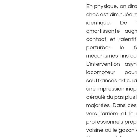
En physique, on dira
choc est diminuée ma
identique. De f
amortissante aug
contact et ralentit
perturber le fo
mécanismes fins coo
L’intervention asy
locomoteur pourr
souffrances articula
une impression inap
déroulé du pas plus 
majorées. Dans ces 
vers l’arrière et l
professionnels prop
voisine ou le gazon 