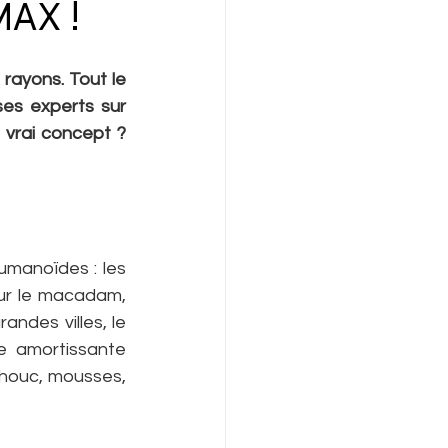
AX !
ayons. Tout le 
es experts sur 
vrai concept ? 
manoïdes : les 
ur le macadam, 
ndes villes, le 
 amortissante 
houc, mousses, 