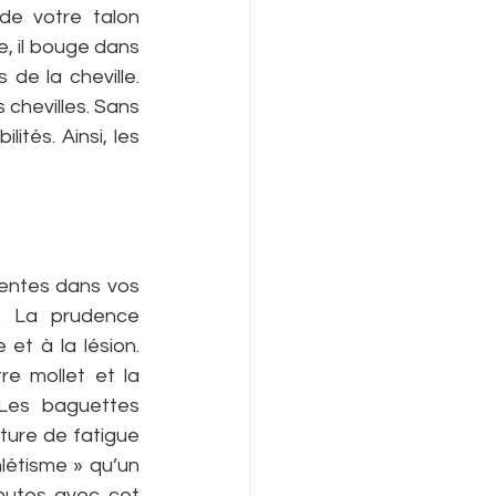
de votre talon 
 il bouge dans 
 de la cheville. 
 chevilles. Sans 
ités. Ainsi, les 
entes dans vos 
t. La prudence 
et à la lésion. 
e mollet et la 
 Les baguettes 
ture de fatigue 
étisme » qu’un 
nutes avec cet 