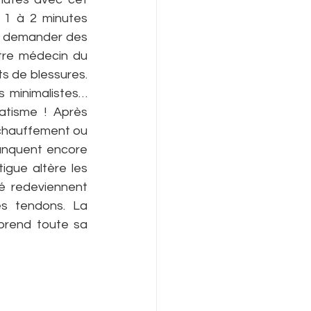
 1 à 2 minutes 
à demander des 
tre médecin du 
s de blessures. 
 minimalistes… 
tisme ! Après 
échauffement ou 
anquent encore 
gue altère les 
é redeviennent 
es tendons. La 
eprend toute sa 