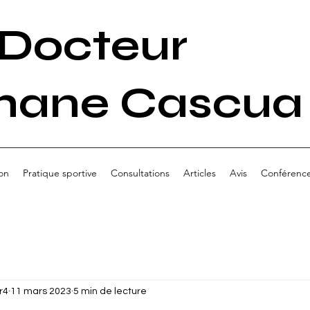
Docteur
hane Cascua
on
Pratique sportive
Consultations
Articles
Avis
Conférenc
r4
11 mars 2023
5 min de lecture