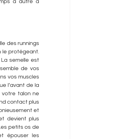
mps à autre à 
le des runnings 
n le protégeant. 
La semelle est 
semble de vos 
ans vos muscles 
e l’avant de la 
votre talon ne 
nd contact plus 
onieusement et 
 devient plus 
es petits os de 
t épouser les 