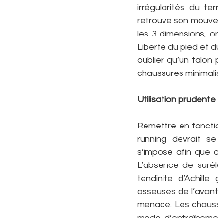
irrégularités du te
retrouve son mouvem
les 3 dimensions, on 
Liberté du pied et du
oublier qu’un talon p
chaussures minimalis
Utilisation prudente
Remettre en foncti
running devrait se
s’impose afin que ce
L’absence de surélé
tendinite d’Achill
osseuses de l’avant
menace. Les chaussu
mode d’entraînemen