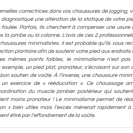
emelles correctrices dans vos chaussures de jogging, v
diagnostiqué une altération de la statique de votre pie
foulée. Parfois, ils cherchent à compenser une usure o
s la jambe ou la colonne. L’avis de ces 2 professionnels 
 chaussures minimalistes. Il est probable qu’ils vous 
ction plantaire afin de soutenir votre pied aux endroits le
ces mêmes points faibles, le minimalisme n’est pas
exemple, un pied plat, pronateur, s’écrasant sur son a
on soutien de voûte. À l’inverse, une chaussure minima
n exercice de « rééducation ». Ce chaussage améli
oordination du muscle jambier postérieur qui soutien
vient moins pronateur ! Le minimalisme permet de réali
on » bien utiles mais l’excès mènerait rapidement à l
nt étiré par l’effondrement de la voûte.