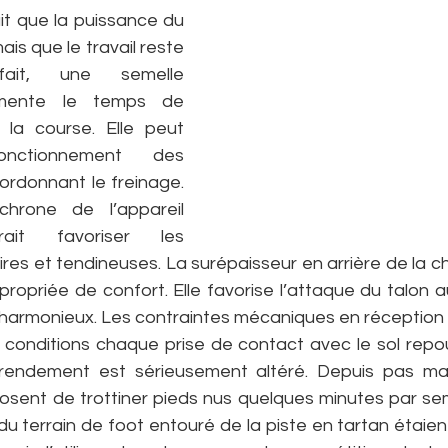
it que la puissance du 
is que le travail reste 
ait, une semelle 
mente le temps de 
 la course. Elle peut 
nctionnement des 
rdonnant le freinage. 
nchrone de l’appareil 
ait favoriser les 
ires et tendineuses. La surépaisseur en arrière de la 
propriée de confort. Elle favorise l’attaque du talon 
harmonieux. Les contraintes mécaniques en réception so
conditions chaque prise de contact avec le sol repou
e rendement est sérieusement altéré. Depuis pas mal
osent de trottiner pieds nus quelques minutes par sem
du terrain de foot entouré de la piste en tartan étaient