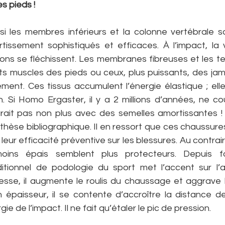
s pieds !
i les membres inférieurs et la colonne vertébrale s
ssement sophistiqués et efficaces. À l’impact, la v
ations se fléchissent. Les membranes fibreuses et les t
its muscles des pieds ou ceux, plus puissants, des jam
ment. Ces tissus accumulent l’énergie élastique ; elle
n. Si Homo Ergaster, il y a 2 millions d’années, ne cou
rait pas non plus avec des semelles amortissantes !
nthèse bibliographique. Il en ressort que ces chaussure
eur efficacité préventive sur les blessures. Au contrai
ins épais semblent plus protecteurs. Depuis fo
ditionnel de podologie du sport met l’accent sur l’
llesse, il augmente le roulis du chaussage et aggrave 
on épaisseur, il se contente d’accroître la distance d
ie de l’impact. Il ne fait qu’étaler le pic de pression. 