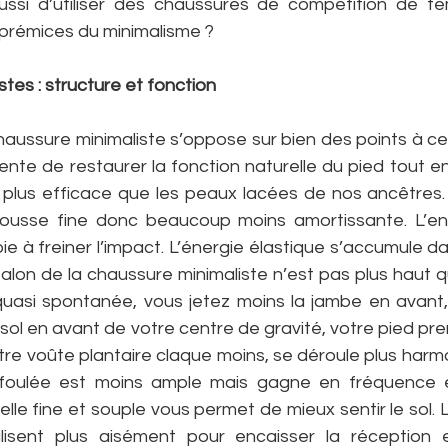
ssi d’utiliser des chaussures de compétition de te
 prémices du minimalisme ?
tes : structure et fonction
haussure minimaliste s’oppose sur bien des points à cel
 tente de restaurer la fonction naturelle du pied tout e
t plus efficace que les peaux lacées de nos ancêtres. 
ousse fine donc beaucoup moins amortissante. L’en
oie à freiner l’impact. L’énergie élastique s’accumule d
alon de la chaussure minimaliste n’est pas plus haut qu
uasi spontanée, vous jetez moins la jambe en avant, 
e sol en avant de votre centre de gravité, votre pied pre
tre voûte plantaire claque moins, se déroule plus harm
foulée est moins ample mais gagne en fréquence et
lle fine et souple vous permet de mieux sentir le sol. L
isent plus aisément pour encaisser la réception e