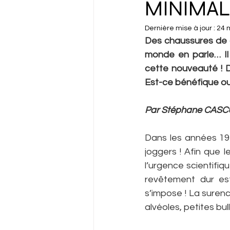
MINIMAL
Dernière mise à jour :
24 
Des chaussures de c
monde en parle… Il
cette nouveauté ! D
Est-ce bénéfique ou 
Par Stéphane CASCU
Dans les années 197
joggers ! Afin que 
l’urgence scientifiq
revêtement dur est
s’impose ! La suren
alvéoles, petites bul