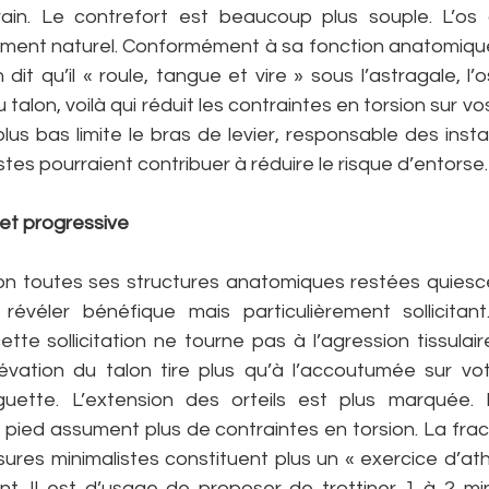
rrain. Le contrefort est beaucoup plus souple. L’os 
ent naturel. Conformément à sa fonction anatomique,
dit qu’il « roule, tangue et vire » sous l’astragale, l’os
 talon, voilà qui réduit les contraintes en torsion sur vos
lus bas limite le bras de levier, responsable des instabil
tes pourraient contribuer à réduire le risque d’entorse.
 et progressive
on toutes ses structures anatomiques restées quiesc
 révéler bénéfique mais particulièrement sollicitan
tte sollicitation ne tourne pas à l’agression tissulaire 
vation du talon tire plus qu’à l’accoutumée sur votr
e guette. L’extension des orteils est plus marquée.
 pied assument plus de contraintes en torsion. La frac
res minimalistes constituent plus un « exercice d’athl
t. Il est d’usage de proposer de trottiner 1 à 2 mi