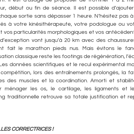
, début ou fin de séance. Il est possible d’ajouter
chaque sortie sans dépasser 1 heure. N’hésitez pas 
sés à votre kinésithérapeute, votre podologue ou vo
nt vos particularités morphologiques et vos antécédent
d’exception vont jusqu’à 20 km avec des chaussures
 fait le marathon pieds nus. Mais évitons le fana
lisation classique reste les footings de régénération, l’
 Les données scientifiques et le recul expérimental m
compétition, lors des entraînements prolongés, la fati
es des muscles et la coordination. Amorti et stabilit
r ménager les os, le cartilage, les ligaments et l
g traditionnelle retrouve sa totale justification et r
ELLES CORRECTRICES !