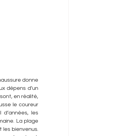
chaussure donne 
aux dépens d’un 
nt, en réalité, 
sse le coureur 
 d’années, les 
aine. La plage 
 les bienvenus. 