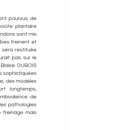
ont pourvus de 
oûte plantaire 
endons sont mis 
bes freinent et 
 sera restituée 
rait pas sur le 
 Blaise DUBOIS 
s sophistiquées 
re, des modèles 
rt longtemps, 
ambivalence de 
les pathologies 
e freinage mais 