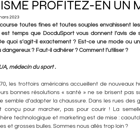
ISME PROFITEZ-EN UN M
mars 2023
ourse toutes fines et toutes souples envahissent les r
 est temps que DocduSport vous donnent l’avis de s
e quoi s’agit-il exactement ? Est-ce une mode ou un 
dangereux ? Faut-il adhérer ? Comment l’utiliser ?
A, médecin du sport .
0, les trottoirs américains accueillent de nouveaux hu
leurs bonnes résolutions « santé » ne se brisent pas s
ue semble d’adapter la chaussure. Dans les rues des gra
 conçu pour marcher, pas pour courir ! La semelle
chère technologique et marketing est de mise : caoutc
les et grosses bulles. Sommes nous allés trop loin ?