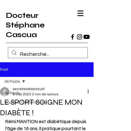
Docteur
Stéphane
Cascua
Post
All Posts
secretariatdocteur4
All Posts
8 mai 2023
3 min de lecture
LE SPORT SOIGNE MON
Cours et Conférences
DIABÈTE !
Rémi MANTION est diabétique depuis 
l’âge de 16 ans. Il pratique pourtant le 