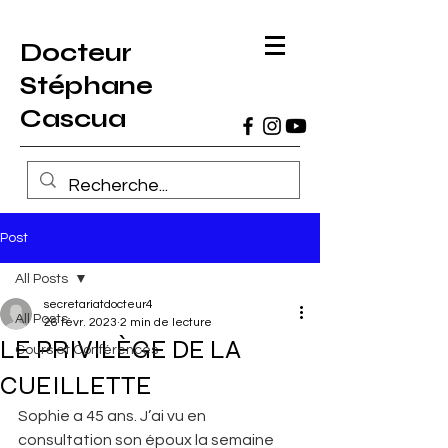
Docteur
Stéphane
Cascua
Post
All Posts
secretariatdocteur4
All Posts
26 févr. 2023
2 min de lecture
LE PRIVILÈGE DE LA
Cours et Conférences
CUEILLETTE
Sophie a 45 ans. J’ai vu en 
consultation son époux la semaine 