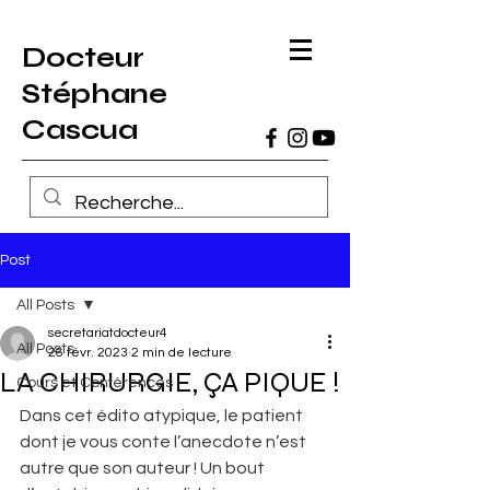
Docteur
Stéphane
Cascua
Post
All Posts
secretariatdocteur4
All Posts
26 févr. 2023
2 min de lecture
LA CHIRURGIE, ÇA PIQUE !
Cours et Conférences
Dans cet édito atypique, le patient 
dont je vous conte l’anecdote n’est 
autre que son auteur ! Un bout 