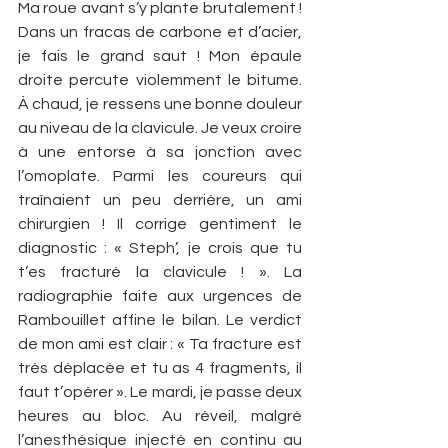
Ma roue avant s’y plante brutalement ! 
Dans un fracas de carbone et d’acier, 
je fais le grand saut ! Mon épaule 
droite percute violemment le bitume. 
À chaud, je ressens une bonne douleur 
au niveau de la clavicule. Je veux croire 
à une entorse à sa jonction avec 
l’omoplate. Parmi les coureurs qui 
traînaient un peu derrière, un ami 
chirurgien ! Il corrige gentiment le 
diagnostic : « Steph’, je crois que tu 
t’es fracturé la clavicule ! ». La 
radiographie faite aux urgences de 
Rambouillet affine le bilan. Le verdict 
de mon ami est clair : « Ta fracture est 
très déplacée et tu as 4 fragments, il 
faut t’opérer ». Le mardi, je passe deux 
heures au bloc. Au réveil, malgré 
l’anesthésique injecté en continu au 