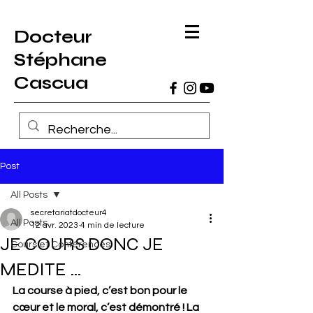
Docteur
Stéphane
Cascua
Post
All Posts
secretariatdocteur4
All Posts
12 avr. 2023
4 min de lecture
JE COURS DONC JE
Cours et Conférences
MEDITE …
La course à pied, c’est bon pour le 
cœur et le moral, c’est démontré ! La 