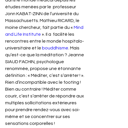
dans le monde médical depuis les 
études menées par le  professeur 
Jonn KABAT-ZINN de l’université du 
Massachusetts. Mathieu RICARD, le 
moine chercheur, fait partie du « 
Mind 
and Life Institute
 ». Il a  facilité les 
rencontres entre le monde hospitalo-
universitaire et le 
bouddhisme
. Mais 
qu’est-ce que la méditation ? Jeanne 
SIAUD FACHIN, psychologue 
renommée, propose une étonnante 
définition : « Méditer, c’est s’arrêter ! ». 
Rien d’incompatible avec le footing ! 
Bien au contraire ! Méditer comme 
courir, c’est s’arrêter de répondre aux 
multiples sollicitations extérieures 
pour prendre rendez-vous avec soi-
même et se concentrer sur ses 
sensations corporelles !  