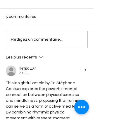
5 commentaires
LA SEANCE AU SEUIL
ENTRAINEMENT
Rédigez un commentaire...
REHABILITEE !
VALIDE POUR L
Les plus récents
Петро Дяп
29 juil.
This insightful article by Dr. Stéphane 
Cascua explores the powerful mental 
connection between physical exercise 
and mindfulness, proposing that running 
can serve as a form of active meditation. 
By combining rhythmic physical 
movement with present-moment 
awareness, runners can quiet external 
distractions, tune into bodily sensations, 