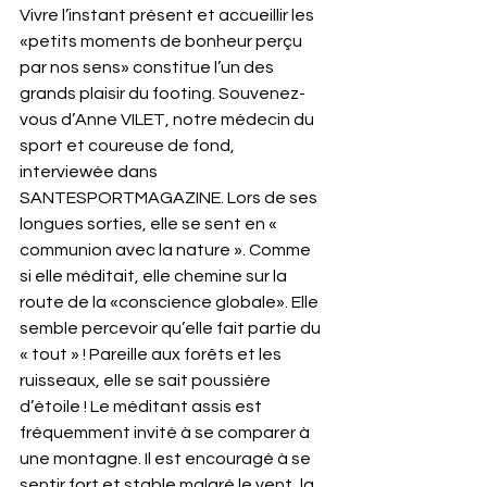
Vivre l’instant présent et accueillir les 
«petits moments de bonheur perçu 
par nos sens» constitue l’un des 
grands plaisir du footing. Souvenez-
vous d’Anne VILET, notre médecin du 
sport et coureuse de fond, 
interviewée dans 
SANTESPORTMAGAZINE. Lors de ses 
longues sorties, elle se sent en « 
communion avec la nature ». Comme 
si elle méditait, elle chemine sur la 
route de la «conscience globale». Elle 
semble percevoir qu’elle fait partie du 
« tout » ! Pareille aux forêts et les 
ruisseaux, elle se sait poussière 
d’étoile ! Le méditant assis est 
fréquemment invité à se comparer à 
une montagne. Il est encouragé à se 
sentir fort et stable malgré le vent, la 