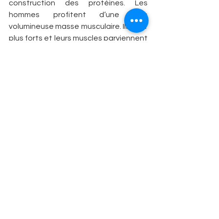
construction des protéines. Les 
hommes profitent d’une plus 
volumineuse masse musculaire. Ils sont 
plus forts et leurs muscles parviennent 
à consommer plus d’oxygène. En 
crawlant, ils battent plus 
énergiquement des jambes et ils tirent 
plus puissamment avec les bras. De 
plus, ils synthétisent plus 
abondamment une protéine capitale : 
l’hémoglobine ! Ils font plus de globules 
rouges alors que vous, pour ne rien 
arranger, vous en perdez un peu 
chaque mois pendant les règles. Ils 
transportent plus aisément l’oxygène 
vers les muscles en action. De façon 
schématique, sur des épreuves de 
course à pied, de distances 
modérées, votre écart de 