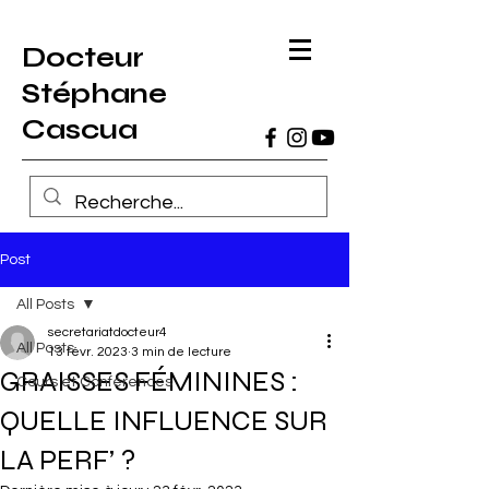
Docteur
Stéphane
Cascua
Post
All Posts
secretariatdocteur4
All Posts
13 févr. 2023
3 min de lecture
GRAISSES FÉMININES :
Cours et Conférences
QUELLE INFLUENCE SUR
LA PERF’ ?