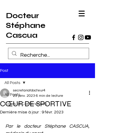
Docteur
Stéphane
Cascua
Post
All Posts
secretariatdocteur4
All Posts
23 janv. 2023
6 min de lecture
CŒUR DE SPORTIVE
Cours et Conférences
Dernière mise à jour :
9 févr. 2023
Par le docteur Stéphane CASCUA, 