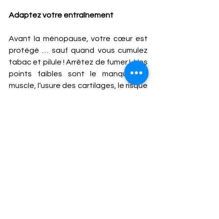
Adaptez votre entraînement
Avant la ménopause, votre cœur est 
protégé … sauf quand vous cumulez 
tabac et pilule ! Arrêtez de fumer !  Vos 
points faibles sont le manque de 
muscle, l’usure des cartilages, le risque 
d’ostéoporose et de chute l’âge venu 
!  Quitte à limiter un peu le travail 
cardiovasculaire, optez pour des 
entraînements variés sollicitant aussi 
votre squelette et votre équilibre. Ne 
vous contentez pas de natation, 
d’aquagym ou de vélo ! Courez, faites 
du tennis, dansez, participez à des 
cours collectifs où s’associent, travail 
du cœur, réceptions et renforcement 
musculaire ! 