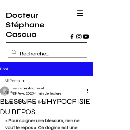
Docteur
Stéphane
Cascua
Post
All Posts
secretariatdocteur4
All Posts
26 févr. 2023
4 min de lecture
BLESSURE : L’HYPOCRISIE
Cours et Conférences
DU REPOS
« Pour soigner une blessure, rien ne 
vaut le repos ». Ce dogme est une 