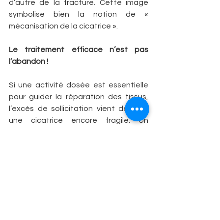
d’autre de la fracture. Cette image 
symbolise bien la notion de « 
mécanisation de la cicatrice ».
Le traitement efficace n’est pas 
l’abandon !
Si une activité dosée est essentielle 
pour guider la réparation des tissus, 
l’excès de sollicitation vient déchirer 
une cicatrice encore fragile. Un 
dosage subtil et progressif est 
impératif. Au début, une 
immobilisation n’est pas exclue. Elle 
peut être totale, partielle ou amovible. 
Elle est souvent accompagnée de 
kinésithérapie. De l’exercice physique 
est toujours possible. Il est souvent 
conseillé d’écouter sa douleur mais ce 