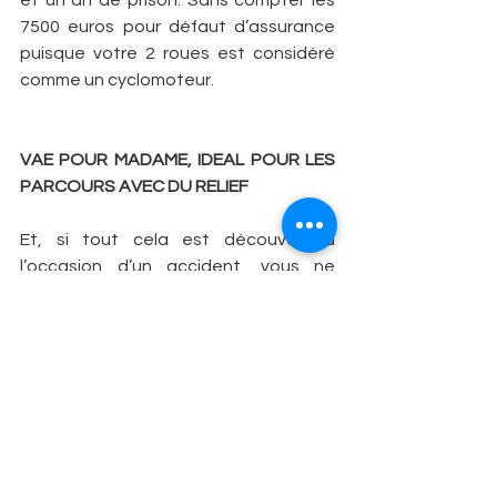
et un an de prison. Sans compter les 
7500 euros pour défaut d’assurance 
puisque votre 2 roues est considéré 
comme un cyclomoteur. 
VAE POUR MADAME, IDEAL POUR LES 
PARCOURS AVEC DU RELIEF
Et, si tout cela est découvert à 
l’occasion d’un accident, vous ne 
serez pas couvert, ni pour vous … ni 
pour le tiers éventuel ! Si votre conjoint 
talentueux roulent à plus de 25 sur le 
plat, il faut opter pour des parcours de 
montagne ou des fractionnés en 
côtes dans les secteurs vallonnés. Si 
votre partenaire de vie ne s’en 
accommode pas, demandez-lui de 