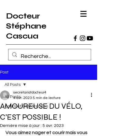
Docteur
Stéphane
Cascua
Post
All Posts
secretariatdocteur4
All Posts
4 avr. 2023
5 min de lecture
AMOUREUSE DU VÉLO,
Cours et Conférences
C’EST POSSIBLE !
Dernière mise à jour :
5 avr. 2023
Vous aimez nager et courir mais vous 