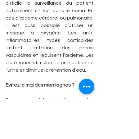
difficile la surveillance du patient 
notamment s’il est dans le coma. En 
cas d’œdème cérébral ou pulmonaire, 
il est aussi possible d’utiliser un 
masque à oxygène. Les anti-
inflammatoires types corticoïdes 
limitent l’irritation des parois 
vasculaires et réduisent l’œdème. Les 
diurétiques stimulent la production de 
l’urine et diminue la rétention d’eau.
Evitez le mal des montagnes ?
Si votre médecin détecte des 
facteurs favorisants de MAM, il est 
recommandé de réaliser un test 
d’effort en hypoxie. En milieu 
hospitalier, vous pédalez sur un vélo 
fixe. A l’aide d’un masque vous respirez 