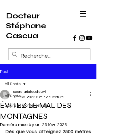
Docteur
Stéphane
Cascua
Post
All Posts
secretariatdocteur4
All Posts
13 févr. 2023
6 min de lecture
ÉVITEZ LE MAL DES
Cours et Conférences
MONTAGNES
Dernière mise à jour :
23 févr. 2023
Dès que vous atteignez 2500 mètres 